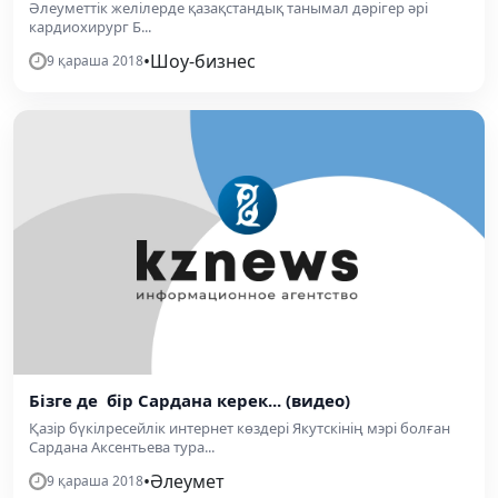
Әлеуметтік желілерде қазақстандық танымал дәрігер әрі
кардиохирург Б...
•
Шоу-бизнес
9 қараша 2018
Бізге де бір Сардана керек... (видео)
Қазір бүкілресейлік интернет көздері Якутскінің мэрі болған
Сардана Аксентьева тура...
•
Әлеумет
9 қараша 2018