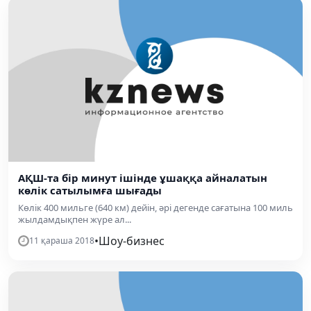
АҚШ-та бір минут ішінде ұшаққа айналатын
көлік сатылымға шығады
Көлік 400 мильге (640 км) дейін, әрі дегенде сағатына 100 миль
жылдамдықпен жүре ал...
•
Шоу-бизнес
11 қараша 2018