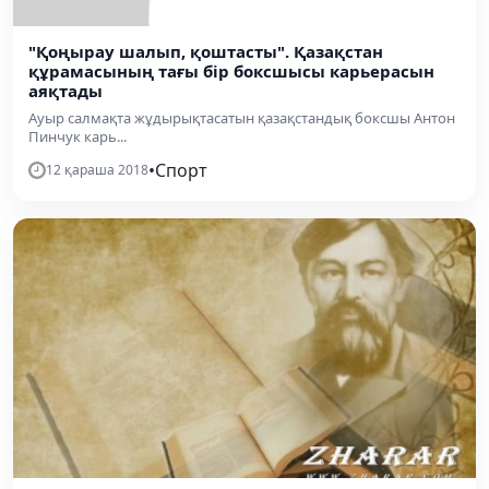
"Қоңырау шалып, қоштасты". Қазақстан
құрамасының тағы бір боксшысы карьерасын
аяқтады
Ауыр салмақта жұдырықтасатын қазақстандық боксшы Антон
Пинчук карь...
•
Спорт
12 қараша 2018