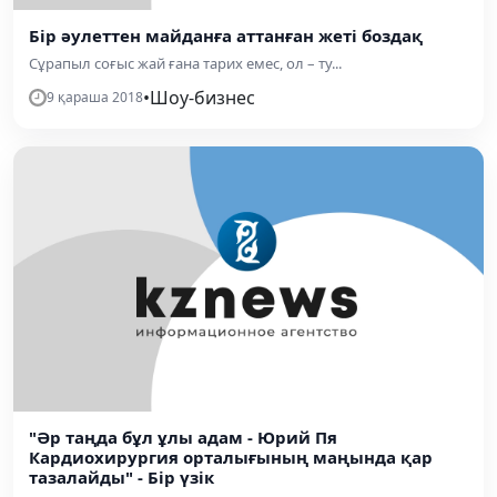
Бір әулеттен майданға аттанған жеті боздақ
Сұрапыл соғыс жай ғана тарих емес, ол – ту...
•
Шоу-бизнес
9 қараша 2018
"Әр таңда бұл ұлы адам - Юрий Пя
Кардиохирургия орталығының маңында қар
тазалайды" - Бір үзік