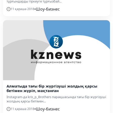
тұрғындарды тіркеуге тұрғызбай...
•
Шоу-бизнес
11 қараша 2018
Алматыда тағы бір жүргізуші жолдың қарсы
бетімен жүріп, мақтанған
Instagram-да kris_p_Brothers парақшасында тағы бір жүргізуші
жолдың қарсы бетімен...
•
Шоу-бизнес
11 қараша 2018