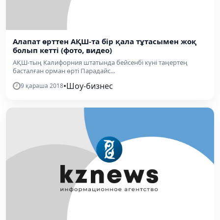
Алапат өрттен АҚШ-та бір қала тұтасымен жоқ
болып кетті (фото, видео)
АҚШ-тың Калифорния штатында бейсенбі күні таңертең
басталған орман өрті Парадайс...
•
Шоу-бизнес
9 қараша 2018