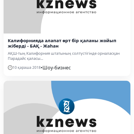
Калифорнияда алапат өрт бір қаланы жойып
жіберді - БАҚ - Жаһан
АҚШ-тың Калифорния штатының солтүстігінде орналасқан
Парадайс қаласы...
•
Шоу-бизнес
10 қараша 2018