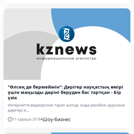
"Өлсең де бермеймін": Дәрігер науқастың өмірі
үшін маңызды дәріні беруден бас тартқан - Бір
үзік
Интернетте видеоролик тарап жатыр, онда ресейлік аурухана
дәрігері и...
•
Шоу-бизнес
11 қараша 2018