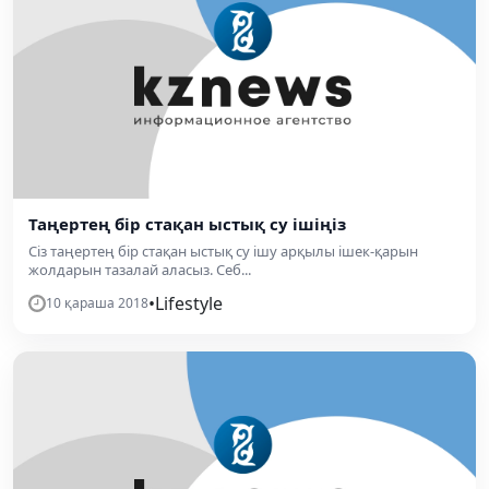
Таңертең бір стақан ыстық су ішіңіз
Сіз таңертең бір стақан ыстық су ішу арқылы ішек-қарын
жолдарын тазалай аласыз. Себ...
•
Lifestyle
10 қараша 2018