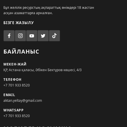
Бұл желілік ресурстың ақпараттық өнімдері 18 жастан
асқан азаматтарға арналған.
БІЗГЕ ЖАЗЫЛУ
БАЙЛАНЫС
МЕКЕН-ЖАЙ
ҚР, Астана қаласы, Әбікен Бектұров көшесі, 4/3
ТЕЛЕФОН
+7 701 933 8520
EMAIL
aktan.yeltay@gmail.com
WHATSAPP
+7 701 933 8520