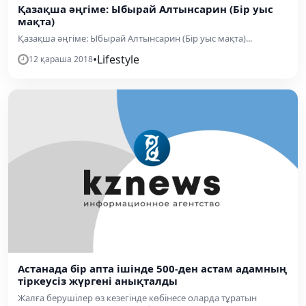
Қазақша әңгіме: Ыбырай Алтынсарин (Бір уыс
мақта)
Қазақша әңгіме: Ыбырай Алтынсарин (Бір уыс мақта)...
•
Lifestyle
12 қараша 2018
Астанада бір апта ішінде 500-ден астам адамның
тіркеусіз жүргені анықталды
Жалға берушілер өз кезегінде көбінесе оларда тұратын