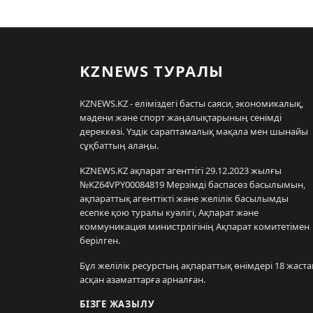
KZNEWS ТУРАЛЫ
KZNEWS.KZ - еліміздегі басты саяси, экономикалық,
мәдени және спорт жаңалықтарының сенімді
дереккөзі. Үздік сараптамалық мақала мен шынайы
сұқбаттың алаңы.
KZNEWS.KZ ақпарат агенттігі 29.12.2023 жылғы
№KZ64VPY00084819 Мерзімді баспасөз басылымын,
ақпараттық агенттікті және желілік басылымды
есепке қою туралы куәлігі, Ақпарат және
коммуникация министрлігінің Ақпарат комитетімен
берілген.
Бұл желілік ресурстың ақпараттық өнімдері 18 жаста
асқан азаматтарға арналған.
БІЗГЕ ЖАЗЫЛУ