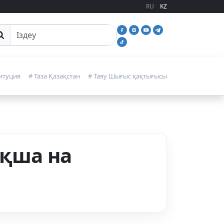
RU
KZ
йттан іздеу
итуция
# Таза Қазақстан
# Таяу Шығыс қақтығысы
ақша на