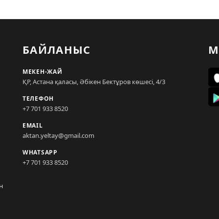
БАЙЛАНЫС
М
МЕКЕН-ЖАЙ
ҚР, Астана қаласы, Әбікен Бектұров көшесі, 4/3
ТЕЛЕФОН
+7 701 933 8520
EMAIL
aktan.yeltay@gmail.com
WHATSAPP
+7 701 933 8520
н