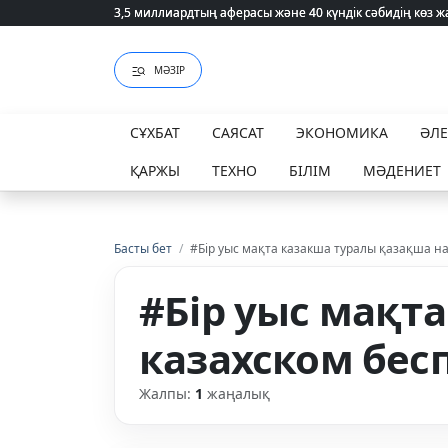
3,5 миллиардтың аферасы және 40 күндік сәбидің көз
3,5 миллиардтың аферасы және 40 күндік сәбидің көз
МӘЗІР
СҰХБАТ
САЯСАТ
ЭКОНОМИКА
ӘЛ
ҚАРЖЫ
ТЕХНО
БІЛІМ
МӘДЕНИЕТ
Басты бет
/
#Бір уыс мақта казакша туралы қазақша на
#Бір уыс мақт
казахском бес
Жалпы:
1
жаңалық