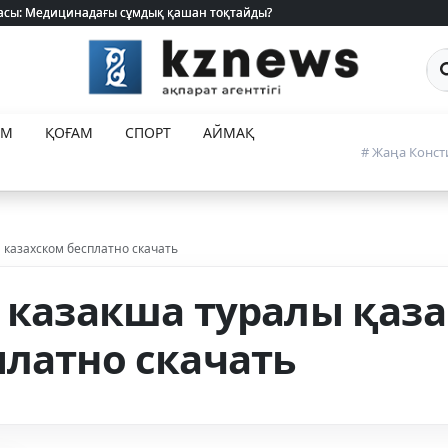
 жасы: Медицинадағы сұмдық қашан тоқтайды?
 жасы: Медицинадағы сұмдық қашан тоқтайды?
Са
ЕМ
ҚОҒАМ
СПОРТ
АЙМАҚ
# Жаңа Конст
 казахском бесплатно скачать
а казакша туралы қаз
платно скачать