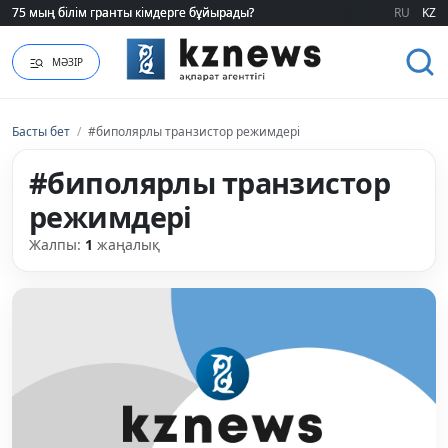
75 мың білім гранты кімдерге бұйырады?
75 мың білім гранты кімдерге бұйырады?
RU
KZ
МӘЗІР
Басты бет
/
#биполярлы транзистор режимдері
#биполярлы транзистор
режимдері
Жалпы:
1
жаңалық