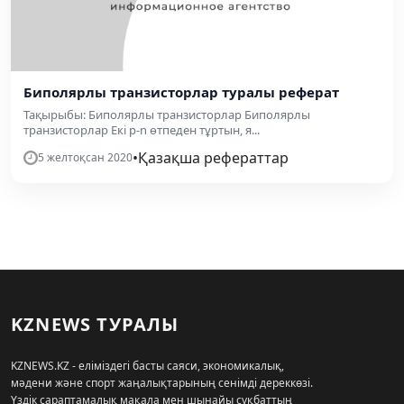
Биполярлы транзисторлар туралы реферат
Тақырыбы: Биполярлы транзисторлар Биполярлы
транзисторлар Екі p-n өтпеден тұртын, я...
•
Қазақша рефераттар
5 желтоқсан 2020
KZNEWS ТУРАЛЫ
KZNEWS.KZ - еліміздегі басты саяси, экономикалық,
мәдени және спорт жаңалықтарының сенімді дереккөзі.
Үздік сараптамалық мақала мен шынайы сұқбаттың