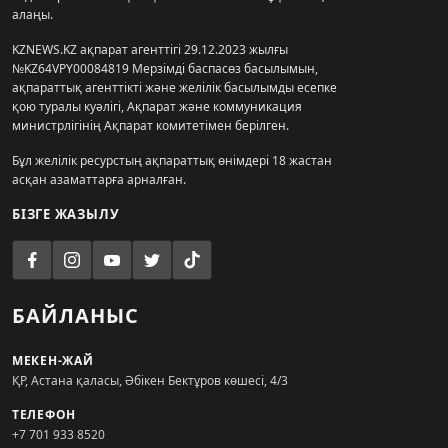
алаңы.
KZNEWS.KZ ақпарат агенттігі 29.12.2023 жылғы
№KZ64VPY00084819 Мерзімді баспасөз басылымын,
ақпараттық агенттікті және желілік басылымды есепке
қою туралы куәлігі, Ақпарат және коммуникация
министрлігінің Ақпарат комитетімен берілген.
Бұл желілік ресурстың ақпараттық өнімдері 18 жастан
асқан азаматтарға арналған.
БІЗГЕ ЖАЗЫЛУ
БАЙЛАНЫС
МЕКЕН-ЖАЙ
ҚР, Астана қаласы, Әбікен Бектұров көшесі, 4/3
ТЕЛЕФОН
+7 701 933 8520