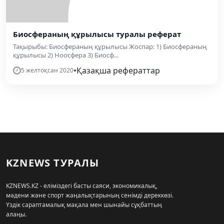
Биосфераның құрылысы туралы реферат
Тақырыбы: Биосфераның құрылысы Жоспар: 1) Биосфераның
құрылысы 2) Ноосфера 3) Биосф...
•
Қазақша рефераттар
5 желтоқсан 2020
KZNEWS ТУРАЛЫ
KZNEWS.KZ - еліміздегі басты саяси, экономикалық,
мәдени және спорт жаңалықтарының сенімді дереккөзі.
Үздік сараптамалық мақала мен шынайы сұқбаттың
алаңы.