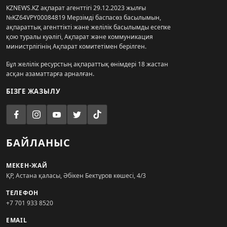
KZNEWS.KZ ақпарат агенттігі 29.12.2023 жылғы
№KZ64VPY00084819 Мерзімді баспасөз басылымын,
ақпараттық агенттікті және желілік басылымды есепке
қою туралы куәлігі, Ақпарат және коммуникация
министрлігінің Ақпарат комитетімен берілген.
Бұл желілік ресурстың ақпараттық өнімдері 18 жастан
асқан азаматтарға арналған.
БІЗГЕ ЖАЗЫЛУ
БАЙЛАНЫС
МЕКЕН-ЖАЙ
ҚР, Астана қаласы, Әбікен Бектұров көшесі, 4/3
ТЕЛЕФОН
+7 701 933 8520
EMAIL