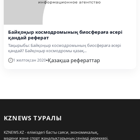
Байқоңыр космодромының биосфераға әсері
қандай реферат
Тақырыбы: Байқоңыр космодромының биосфераға әсері
қандай? Байқоңыр космодромы қазақ...
•
Қазақша рефераттар
1 желтоқсан 2020
KZNEWS ТУРАЛЫ
KZNEWS.KZ - еліміздегі басты саяси, экономикалық,
мәдени және спорт жаңалықтарының сенімді дереккөзі.