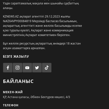
Үздік сараптамалық мақала мен шынайы сұқбаттың
алаңы.
KZNEWS.KZ ақпарат агенттігі 29.12.2023 жылғы
№KZ64VPY00084819 Мерзімді баспасөз басылымын,
ақпараттық агенттікті және желілік басылымды есепке
қою туралы куәлігі, Ақпарат және коммуникация
министрлігінің Ақпарат комитетімен берілген.
Бұл желілік ресурстың ақпараттық өнімдері 18 жастан
асқан азаматтарға арналған.
БІЗГЕ ЖАЗЫЛУ
БАЙЛАНЫС
МЕКЕН-ЖАЙ
ҚР, Астана қаласы, Әбікен Бектұров көшесі, 4/3
ТЕЛЕФОН