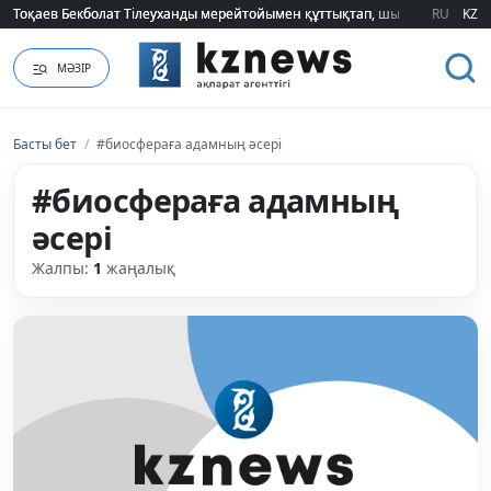
Тоқаев Бекболат Тілеуханды мерейтойымен құттықтап, шығармашылық т
Тоқаев Бекболат Тілеуханды мерейтойымен құттықтап, шығармашылық т
RU
KZ
МӘЗІР
Басты бет
/
#биосфераға адамның әсері
#биосфераға адамның
әсері
Жалпы:
1
жаңалық