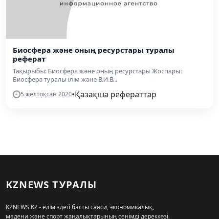
Биосфера және оның ресурстары туралы
реферат
Тақырыбы: Биосфера және оның ресурстары Жоспары:
Биосфера туралы ілім және В.И.В...
•
Қазақша рефераттар
5 желтоқсан 2020
KZNEWS ТУРАЛЫ
KZNEWS.KZ - еліміздегі басты саяси, экономикалық,
мәдени және спорт жаңалықтарының сенімді дереккөзі.