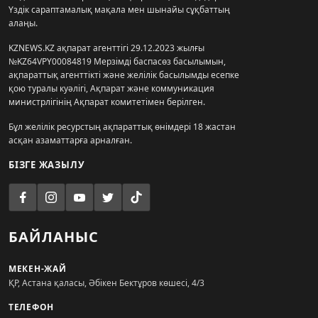
Үздік сараптамалық мақала мен шынайы сұқбаттың
алаңы.
KZNEWS.KZ ақпарат агенттігі 29.12.2023 жылғы
№KZ64VPY00084819 Мерзімді баспасөз басылымын,
ақпараттық агенттікті және желілік басылымды есепке
қою туралы куәлігі, Ақпарат және коммуникация
министрлігінің Ақпарат комитетімен берілген.
Бұл желілік ресурстың ақпараттық өнімдері 18 жастан
асқан азаматтарға арналған.
БІЗГЕ ЖАЗЫЛУ
БАЙЛАНЫС
МЕКЕН-ЖАЙ
ҚР, Астана қаласы, Әбікен Бектұров көшесі, 4/3
ТЕЛЕФОН