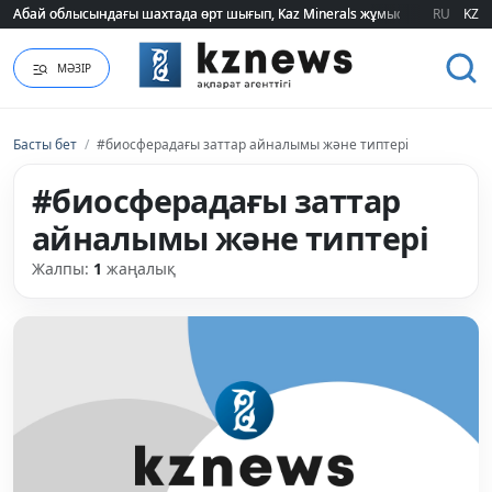
Абай облысындағы шахтада өрт шығып, Kaz Minerals жұмысшылары эва
Абай облысындағы шахтада өрт шығып, Kaz Minerals жұмысшылары эва
RU
KZ
МӘЗІР
Басты бет
/
#биосферадағы заттар айналымы және типтері
#биосферадағы заттар
айналымы және типтері
Жалпы:
1
жаңалық