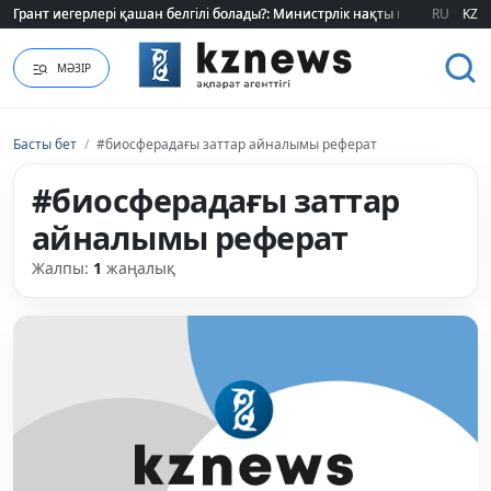
Грант иегерлері қашан белгілі болады?: Министрлік нақты мерзімді атад
Грант иегерлері қашан белгілі болады?: Министрлік нақты мерзімді атад
RU
KZ
МӘЗІР
Басты бет
/
#биосферадағы заттар айналымы реферат
#биосферадағы заттар
айналымы реферат
Жалпы:
1
жаңалық