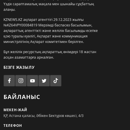
Үздік сараптамалық мақала мен шынайы сұқбаттың
алаңы.
KZNEWS.KZ ақпарат агенттігі 29.12.2023 жылғы
№KZ64VPY00084819 Мерзімді баспасөз басылымын,
ақпараттық агенттікті және желілік басылымды есепке
қою туралы куәлігі, Ақпарат және коммуникация
министрлігінің Ақпарат комитетімен берілген.
Бұл желілік ресурстың ақпараттық өнімдері 18 жастан
асқан азаматтарға арналған.
БІЗГЕ ЖАЗЫЛУ
БАЙЛАНЫС
МЕКЕН-ЖАЙ
ҚР, Астана қаласы, Әбікен Бектұров көшесі, 4/3
ТЕЛЕФОН