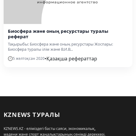
Биосфера және оның ресурстары туралы
реферат
Тақырыбы: Биосфера және оның ресурстары Жоспары:
Биосфера туралы ілім және В.И.В...
•
Қазақша рефераттар
5 желтоқсан 2020
KZNEWS ТУРАЛЫ
KZNEWS.KZ - еліміздегі басты саяси, экономикалық,
мәдени және спорт жаңалықтарының сенімді дереккөзі.