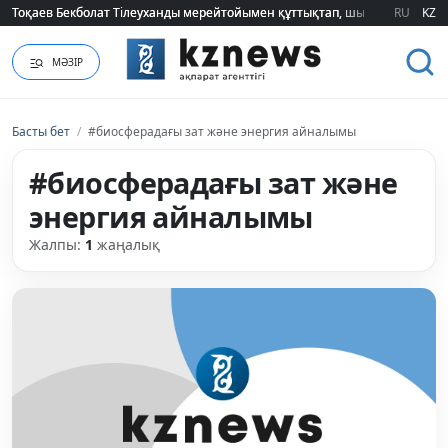
Тоқаев Бекболат Тілеуханды мерейтойымен құттықтап, шығармашылық т
Тоқаев Бекболат Тілеуханды мерейтойымен құттықтап, шығармашылық т
RU
KZ
МӘЗІР
Басты бет
/
#биосферадағы зат және энергия айналымы
#биосферадағы зат және
энергия айналымы
Жалпы:
1
жаңалық