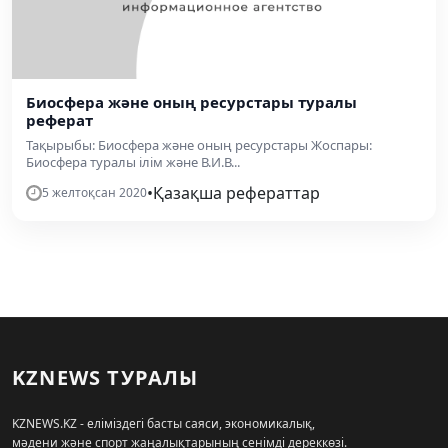
Биосфера және оның ресурстары туралы
реферат
Тақырыбы: Биосфера және оның ресурстары Жоспары:
Биосфера туралы ілім және В.И.В...
•
Қазақша рефераттар
5 желтоқсан 2020
KZNEWS ТУРАЛЫ
KZNEWS.KZ - еліміздегі басты саяси, экономикалық,
мәдени және спорт жаңалықтарының сенімді дереккөзі.