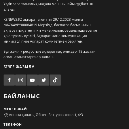
Үздік сараптамалық мақала мен шынайы сұқбаттың
алаңы.
KZNEWS.KZ ақпарат агенттігі 29.12.2023 жылғы
№KZ64VPY00084819 Мерзімді баспасөз басылымын,
ақпараттық агенттікті және желілік басылымды есепке
қою туралы куәлігі, Ақпарат және коммуникация
министрлігінің Ақпарат комитетімен берілген.
Бұл желілік ресурстың ақпараттық өнімдері 18 жастан
асқан азаматтарға арналған.
БІЗГЕ ЖАЗЫЛУ
БАЙЛАНЫС
МЕКЕН-ЖАЙ
ҚР, Астана қаласы, Әбікен Бектұров көшесі, 4/3
ТЕЛЕФОН