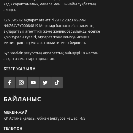
Үздік сараптамалық мақала мен шынайы сұқбаттың
алаңы.
KZNEWS.KZ ақпарат агенттігі 29.12.2023 жылғы
№KZ64VPY00084819 Мерзімді баспасөз басылымын,
ақпараттық агенттікті және желілік басылымды есепке
қою туралы куәлігі, Ақпарат және коммуникация
министрлігінің Ақпарат комитетімен берілген.
Бұл желілік ресурстың ақпараттық өнімдері 18 жастан
асқан азаматтарға арналған.
БІЗГЕ ЖАЗЫЛУ
БАЙЛАНЫС
МЕКЕН-ЖАЙ
ҚР, Астана қаласы, Әбікен Бектұров көшесі, 4/3
ТЕЛЕФОН