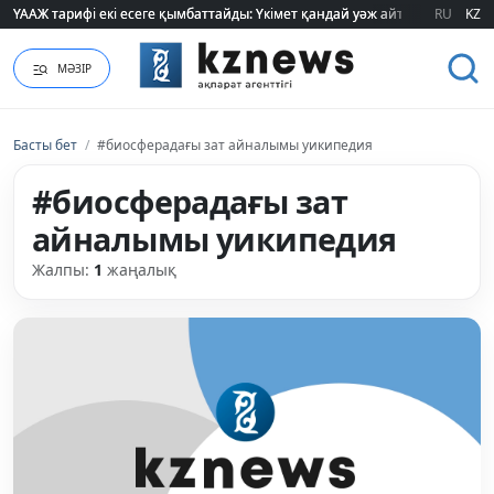
ҮААЖ тарифі екі есеге қымбаттайды: Үкімет қандай уәж айтады?
ҮААЖ тарифі екі есеге қымбаттайды: Үкімет қандай уәж айтады?
RU
KZ
МӘЗІР
Басты бет
/
#биосферадағы зат айналымы уикипедия
#биосферадағы зат
айналымы уикипедия
Жалпы:
1
жаңалық