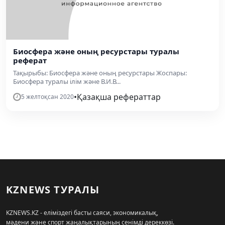
Биосфера және оның ресурстары туралы
реферат
Тақырыбы: Биосфера және оның ресурстары Жоспары:
Биосфера туралы ілім және В.И.В...
•
Қазақша рефераттар
5 желтоқсан 2020
KZNEWS ТУРАЛЫ
KZNEWS.KZ - еліміздегі басты саяси, экономикалық,
мәдени және спорт жаңалықтарының сенімді дереккөзі.