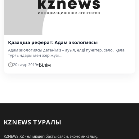
Қазақша реферат: Адам экологиясы
Адам экологиясы дегеніміз – ауыл, елді пунктер, село, қала
тұрғындары мен жер жүзі...
•
Білім
20 сәуір 2019
KZNEWS ТУРАЛЫ
KZNEWS.KZ - еліміздегі басты саяси, экономикалық,