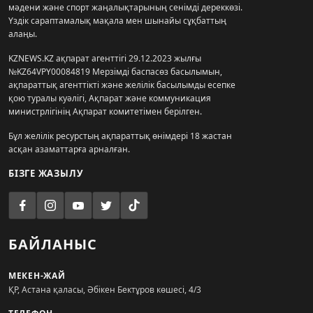
мәдени және спорт жаңалықтарының сенімді дереккөзі.
Үздік сараптамалық мақала мен шынайы сұқбаттың
алаңы.
KZNEWS.KZ ақпарат агенттігі 29.12.2023 жылғы
№KZ64VPY00084819 Мерзімді баспасөз басылымын,
ақпараттық агенттікті және желілік басылымды есепке
қою туралы куәлігі, Ақпарат және коммуникация
министрлігінің Ақпарат комитетімен берілген.
Бұл желілік ресурстың ақпараттық өнімдері 18 жастан
асқан азаматтарға арналған.
БІЗГЕ ЖАЗЫЛУ
БАЙЛАНЫС
МЕКЕН-ЖАЙ
ҚР, Астана қаласы, Әбікен Бектұров көшесі, 4/3