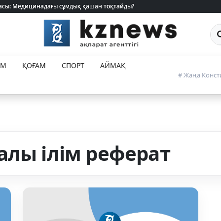
 жасы: Медицинадағы сұмдық қашан тоқтайды?
 жасы: Медицинадағы сұмдық қашан тоқтайды?
Са
ЕМ
ҚОҒАМ
СПОРТ
АЙМАҚ
# Жаңа Конст
алы ілім реферат