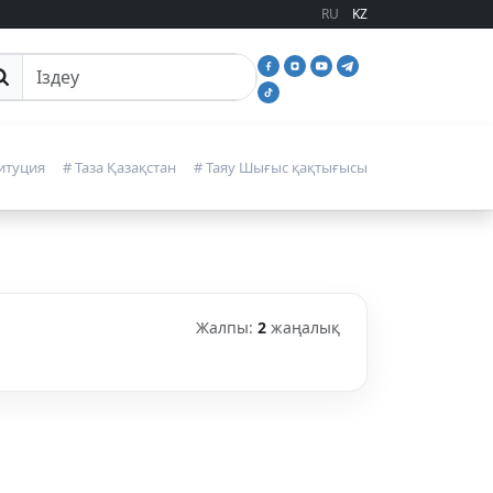
RU
KZ
йттан іздеу
итуция
# Таза Қазақстан
# Таяу Шығыс қақтығысы
Жалпы:
2
жаңалық