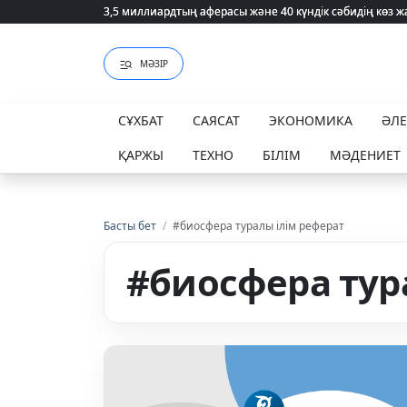
3,5 миллиардтың аферасы және 40 күндік сәбидің көз
3,5 миллиардтың аферасы және 40 күндік сәбидің көз
МӘЗІР
СҰХБАТ
САЯСАТ
ЭКОНОМИКА
ӘЛ
ҚАРЖЫ
ТЕХНО
БІЛІМ
МӘДЕНИЕТ
Басты бет
/
#биосфера туралы ілім реферат
#биосфера тур