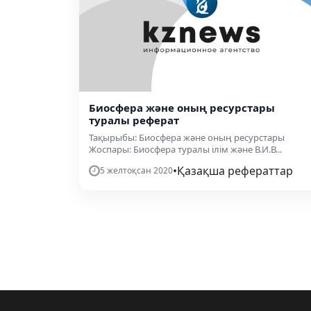
Биосфера және оның ресурстары
туралы реферат
Тақырыбы: Биосфера және оның ресурстары
Жоспары: Биосфера туралы ілім және В.И.В...
•
Қазақша рефераттар
5 желтоқсан 2020