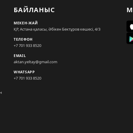
БАЙЛАНЫС
М
МЕКЕН-ЖАЙ
ҚР, Астана қаласы, Әбікен Бектұров көшесі, 4/3
ТЕЛЕФОН
+7 701 933 8520
EMAIL
aktan.yeltay@gmail.com
WHATSAPP
+7 701 933 8520
н