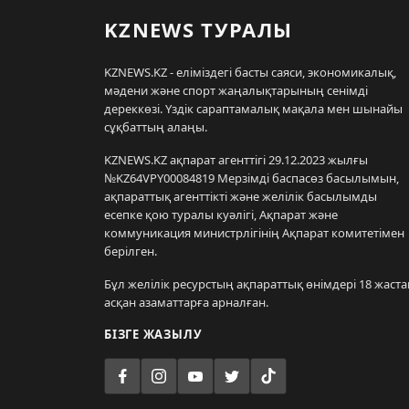
KZNEWS ТУРАЛЫ
KZNEWS.KZ - еліміздегі басты саяси, экономикалық,
мәдени және спорт жаңалықтарының сенімді
дереккөзі. Үздік сараптамалық мақала мен шынайы
сұқбаттың алаңы.
KZNEWS.KZ ақпарат агенттігі 29.12.2023 жылғы
№KZ64VPY00084819 Мерзімді баспасөз басылымын,
ақпараттық агенттікті және желілік басылымды
есепке қою туралы куәлігі, Ақпарат және
коммуникация министрлігінің Ақпарат комитетімен
берілген.
Бұл желілік ресурстың ақпараттық өнімдері 18 жаста
асқан азаматтарға арналған.
БІЗГЕ ЖАЗЫЛУ