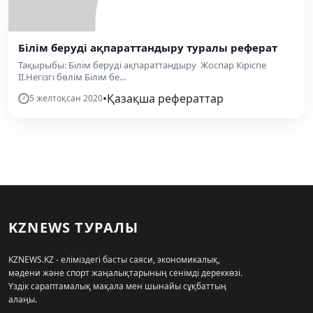
Білім беруді ақпараттандыру туралы реферат
Тақырыбы: Білім беруді ақпараттандыру Жоспар Кіріспе
II.Негізгі бөлім Білім бе...
•
Қазақша рефераттар
5 желтоқсан 2020
KZNEWS ТУРАЛЫ
KZNEWS.KZ - еліміздегі басты саяси, экономикалық,
мәдени және спорт жаңалықтарының сенімді дереккөзі.
Үздік сараптамалық мақала мен шынайы сұқбаттың
алаңы.