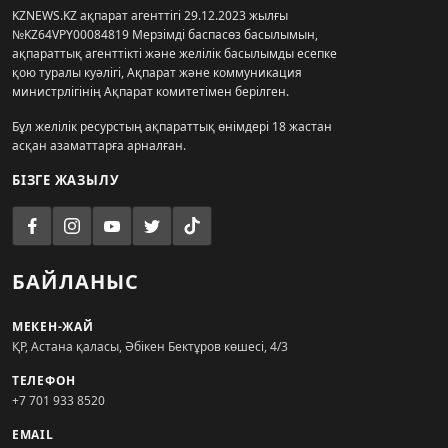
KZNEWS.KZ ақпарат агенттігі 29.12.2023 жылғы
№KZ64VPY00084819 Мерзімді баспасөз басылымын,
ақпараттық агенттікті және желілік басылымды есепке
қою туралы куәлігі, Ақпарат және коммуникация
министрлігінің Ақпарат комитетімен берілген.
Бұл желілік ресурстың ақпараттық өнімдері 18 жастан
асқан азаматтарға арналған.
БІЗГЕ ЖАЗЫЛУ
БАЙЛАНЫС
МЕКЕН-ЖАЙ
ҚР, Астана қаласы, Әбікен Бектұров көшесі, 4/3
ТЕЛЕФОН
+7 701 933 8520
EMAIL