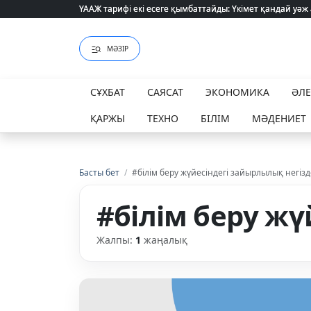
ҮААЖ тарифі екі есеге қымбаттайды: Үкімет қандай уәж
ҮААЖ тарифі екі есеге қымбаттайды: Үкімет қандай уәж
МӘЗІР
СҰХБАТ
САЯСАТ
ЭКОНОМИКА
ӘЛ
ҚАРЖЫ
ТЕХНО
БІЛІМ
МӘДЕНИЕТ
Басты бет
/
#білім беру жүйесіндегі зайырлылық негізд
#білім беру жү
Жалпы:
1
жаңалық