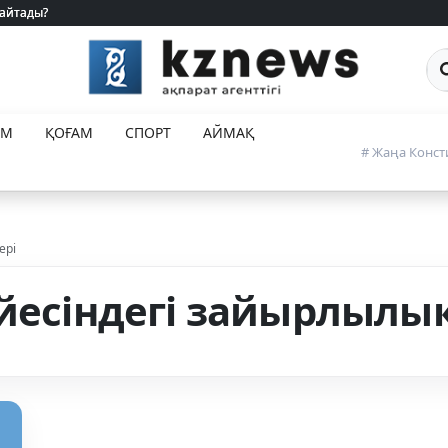
 айтады?
 айтады?
Са
ЕМ
ҚОҒАМ
СПОРТ
АЙМАҚ
# Жаңа Конст
ері
йесіндегі зайырлылық