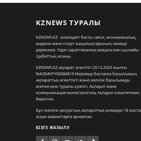
KZNEWS ТУРАЛЫ
KZNEWS.KZ - еліміздегі басты саяси, экономикалық,
мәдени және спорт жаңалықтарының сенімді
дереккөзі. Үздік сараптамалық мақала мен шынайы
сұқбаттың алаңы.
KZNEWS.KZ ақпарат агенттігі 29.12.2023 жылғы
№KZ64VPY00084819 Мерзімді баспасөз басылымын,
ақпараттық агенттікті және желілік басылымды
есепке қою туралы куәлігі, Ақпарат және
коммуникация министрлігінің Ақпарат комитетімен
берілген.
Бұл желілік ресурстың ақпараттық өнімдері 18 жаста
асқан азаматтарға арналған.
БІЗГЕ ЖАЗЫЛУ