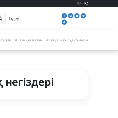
RU
KZ
йттан іздеу
итуция
# Таза Қазақстан
# Таяу Шығыс қақтығысы
 негіздері