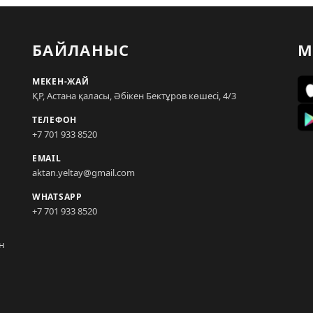
БАЙЛАНЫС
М
МЕКЕН-ЖАЙ
ҚР, Астана қаласы, Әбікен Бектұров көшесі, 4/3
ТЕЛЕФОН
+7 701 933 8520
EMAIL
aktan.yeltay@gmail.com
WHATSAPP
+7 701 933 8520
н