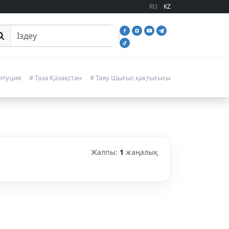
RU
KZ
йттан іздеу
итуция
# Таза Қазақстан
# Таяу Шығыс қақтығысы
Жалпы:
1
жаңалық