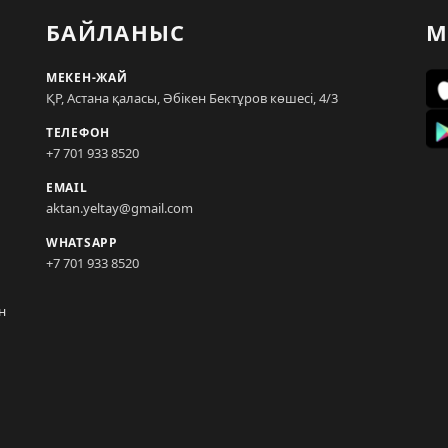
БАЙЛАНЫС
М
МЕКЕН-ЖАЙ
ҚР, Астана қаласы, Әбікен Бектұров көшесі, 4/3
ТЕЛЕФОН
+7 701 933 8520
EMAIL
aktan.yeltay@gmail.com
WHATSAPP
+7 701 933 8520
н