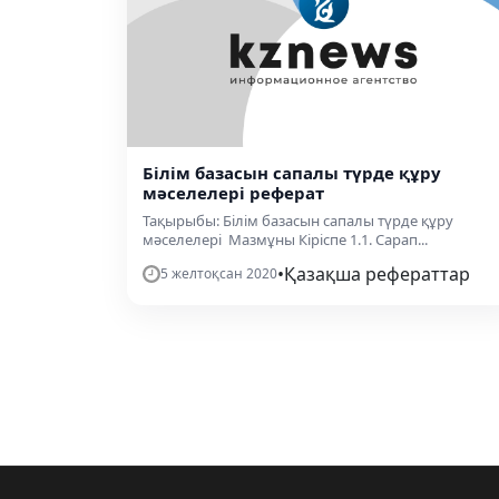
Білім базасын сапалы түрде құру
мәселелері реферат
Тақырыбы: Білім базасын сапалы түрде құру
мәселелері Мазмұны Кіріспе 1.1. Сарап...
•
Қазақша рефераттар
5 желтоқсан 2020