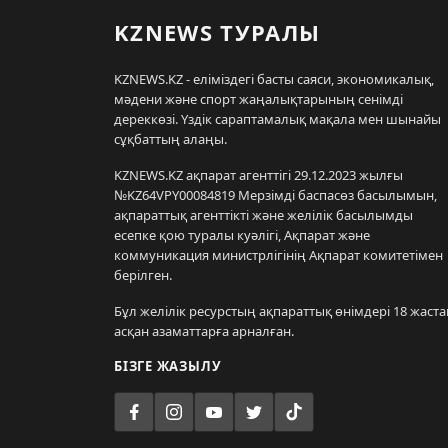
KZNEWS ТУРАЛЫ
KZNEWS.KZ - еліміздегі басты саяси, экономикалық,
мәдени және спорт жаңалықтарының сенімді
дереккөзі. Үздік сараптамалық мақала мен шынайы
сұқбаттың алаңы.
KZNEWS.KZ ақпарат агенттігі 29.12.2023 жылғы
№KZ64VPY00084819 Мерзімді баспасөз басылымын,
ақпараттық агенттікті және желілік басылымды
есепке қою туралы куәлігі, Ақпарат және
коммуникация министрлігінің Ақпарат комитетімен
берілген.
Бұл желілік ресурстың ақпараттық өнімдері 18 жаста
асқан азаматтарға арналған.
БІЗГЕ ЖАЗЫЛУ