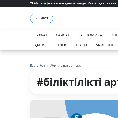
ҮААЖ тарифі екі есеге қымбаттайды: Үкімет қандай уәж
ҮААЖ тарифі екі есеге қымбаттайды: Үкімет қандай уәж
МӘЗІР
СҰХБАТ
САЯСАТ
ЭКОНОМИКА
ӘЛ
ҚАРЖЫ
ТЕХНО
БІЛІМ
МӘДЕНИЕТ
Басты бет
/
#біліктілікті арттыру
#біліктілікті а