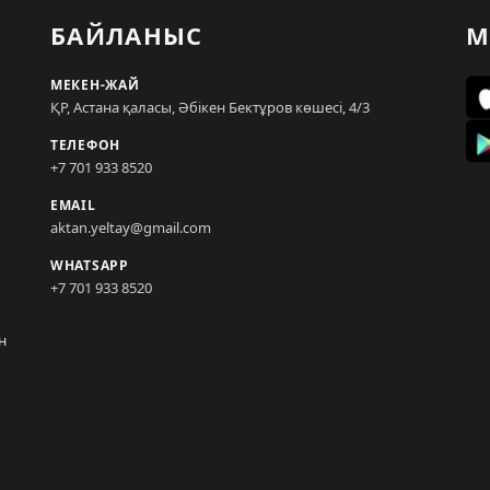
БАЙЛАНЫС
М
МЕКЕН-ЖАЙ
ҚР, Астана қаласы, Әбікен Бектұров көшесі, 4/3
ТЕЛЕФОН
+7 701 933 8520
EMAIL
aktan.yeltay@gmail.com
WHATSAPP
+7 701 933 8520
н