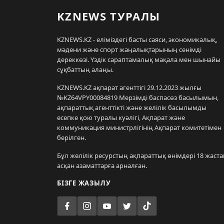
KZNEWS ТУРАЛЫ
KZNEWS.KZ - еліміздегі басты саяси, экономикалық,
мәдени және спорт жаңалықтарының сенімді
дереккөзі. Үздік сараптамалық мақала мен шынайы
сұқбаттың алаңы.
KZNEWS.KZ ақпарат агенттігі 29.12.2023 жылғы
№KZ64VPY00084819 Мерзімді баспасөз басылымын,
ақпараттық агенттікті және желілік басылымды
есепке қою туралы куәлігі, Ақпарат және
коммуникация министрлігінің Ақпарат комитетімен
берілген.
Бұл желілік ресурстың ақпараттық өнімдері 18 жаста
асқан азаматтарға арналған.
БІЗГЕ ЖАЗЫЛУ