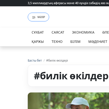
3,5 миллиардтың аферасы және 40 күндік сәбидің көз
3,5 миллиардтың аферасы және 40 күндік сәбидің көз
МӘЗІР
СҰХБАТ
САЯСАТ
ЭКОНОМИКА
ӘЛ
ҚАРЖЫ
ТЕХНО
БІЛІМ
МӘДЕНИЕТ
Басты бет
/
#билік өкілдері
#билік өкілдер