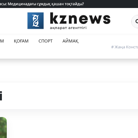
 жасы: Медицинадағы сұмдық қашан тоқтайды?
 жасы: Медицинадағы сұмдық қашан тоқтайды?
Са
ЕМ
ҚОҒАМ
СПОРТ
АЙМАҚ
# Жаңа Конст
і