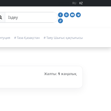
RU
KZ
йттан іздеу
итуция
# Таза Қазақстан
# Таяу Шығыс қақтығысы
Жалпы:
1
жаңалық