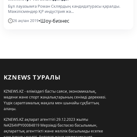
Бұл лауазымға Роман Склярдың кандидатурасы қаралды.
Мәжілісмендер ҚР индустрия жә...
•
Шоу-бизнес
26 ақпан 2019
KZNEWS ТУРАЛЫ
KZNEWS.KZ - еліміздегі басты саяси, экономикалық,
мәдени және спорт жаңалықтарының сенімді дереккөзі.
Үздік сараптамалық мақала мен шынайы сұқбаттың
алаңы.
KZNEWS.KZ ақпарат агенттігі 29.12.2023 жылғы
№KZ64VPY00084819 Мерзімді баспасөз басылымын,
ақпараттық агенттікті және желілік басылымды есепке
қою туралы куәлігі, Ақпарат және коммуникация