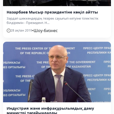
Назарбаев Мысыр президентіне көңіл айтты
Зардап шеккендердің тезірек сауығып кетуіне тілектестік
білдіремін - Президент. Н...
•
Шоу-бизнес
28 ақпан 2019
Индустрия және инфрақұрылымдық даму
министрі тағайындалды