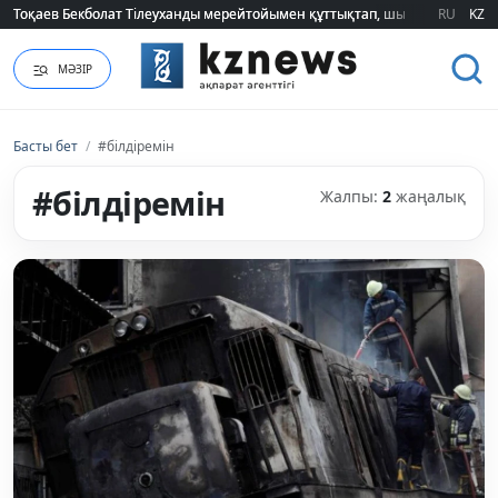
Тоқаев Бекболат Тілеуханды мерейтойымен құттықтап, шығармашылық т
Тоқаев Бекболат Тілеуханды мерейтойымен құттықтап, шығармашылық т
RU
KZ
МӘЗІР
Басты бет
/
#білдіремін
#білдіремін
Жалпы:
2
жаңалық