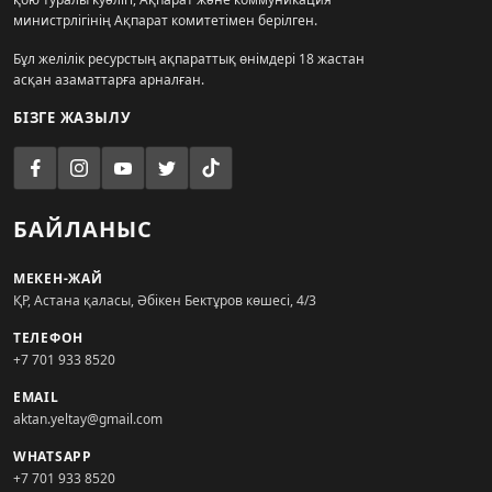
министрлігінің Ақпарат комитетімен берілген.
Бұл желілік ресурстың ақпараттық өнімдері 18 жастан
асқан азаматтарға арналған.
БІЗГЕ ЖАЗЫЛУ
БАЙЛАНЫС
МЕКЕН-ЖАЙ
ҚР, Астана қаласы, Әбікен Бектұров көшесі, 4/3
ТЕЛЕФОН
+7 701 933 8520
EMAIL
aktan.yeltay@gmail.com
WHATSAPP
+7 701 933 8520