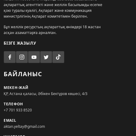
ақпараттық агенттікті және желілік басылымды есепке
қою туралы куәлігі, Ақпарат және коммуникация
министрлігінің Ақпарат комитетімен берілген.
Бұл желілік ресурстың ақпараттық өнімдері 18 жастан
асқан азаматтарға арналған.
БІЗГЕ ЖАЗЫЛУ
БАЙЛАНЫС
МЕКЕН-ЖАЙ
ҚР, Астана қаласы, Әбікен Бектұров көшесі, 4/3
ТЕЛЕФОН
+7 701 933 8520
EMAIL
aktan.yeltay@gmail.com