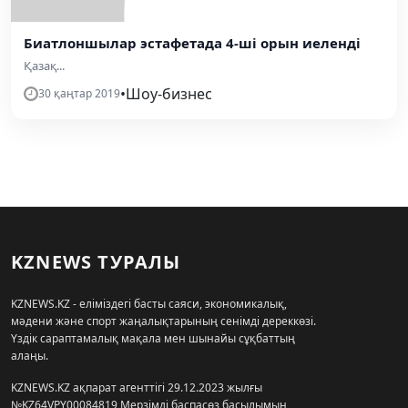
Биатлоншылар эстафетада 4-ші орын иеленді
Қазақ...
•
Шоу-бизнес
30 қаңтар 2019
KZNEWS ТУРАЛЫ
KZNEWS.KZ - еліміздегі басты саяси, экономикалық,
мәдени және спорт жаңалықтарының сенімді дереккөзі.
Үздік сараптамалық мақала мен шынайы сұқбаттың
алаңы.
KZNEWS.KZ ақпарат агенттігі 29.12.2023 жылғы
№KZ64VPY00084819 Мерзімді баспасөз басылымын,