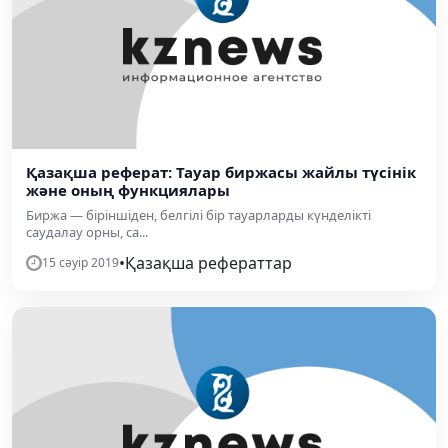
Қазақша реферат: Тауар биржасы жайлы түсінік
және оның функциялары
Биржа — біріншіден, белгілі бір тауарларды күнделікті
саудалау орны, са...
•
Қазақша рефераттар
15 сәуір 2019