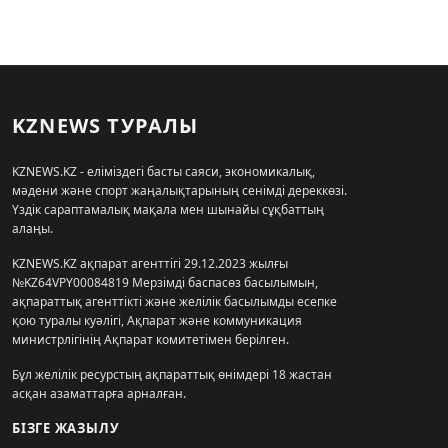
KZNEWS ТУРАЛЫ
KZNEWS.KZ - еліміздегі басты саяси, экономикалық,
мәдени және спорт жаңалықтарының сенімді дереккөзі.
Үздік сараптамалық мақала мен шынайы сұқбаттың
алаңы.
KZNEWS.KZ ақпарат агенттігі 29.12.2023 жылғы
№KZ64VPY00084819 Мерзімді баспасөз басылымын,
ақпараттық агенттікті және желілік басылымды есепке
қою туралы куәлігі, Ақпарат және коммуникация
министрлігінің Ақпарат комитетімен берілген.
Бұл желілік ресурстың ақпараттық өнімдері 18 жастан
асқан азаматтарға арналған.
БІЗГЕ ЖАЗЫЛУ