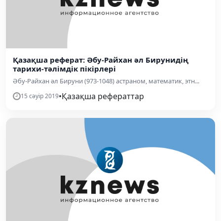
Қазақша реферат: Әбу-Райхан әл Бирунидің
тарихи-тәлімдік пікірлері
Әбу-Райхан әл Бируни (973-1048) астраном, математик, этн...
•
Қазақша рефераттар
15 сәуір 2019