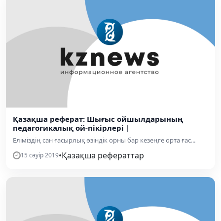
Қазақша реферат: Шығыс ойшылдарының
педагогикалық ой-пікірлері |
Еліміздің сан ғасырлық өзіндік орны бар кезеңге орта ғас...
•
Қазақша рефераттар
15 сәуір 2019