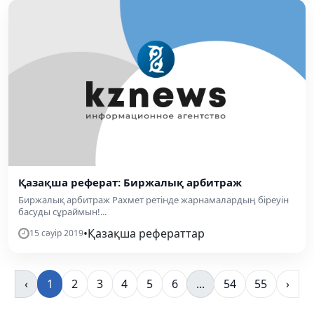
Қазақша реферат: Биржалық арбитраж
Биржалық арбитраж Рахмет ретінде жарнамалардың біреуін
басуды сұраймын!...
•
Қазақша рефераттар
15 сәуір 2019
‹
1
2
3
4
5
6
...
54
55
›