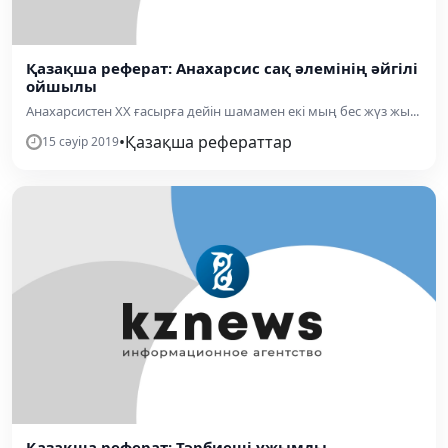
Қазақша реферат: Анахарсис сақ әлемінің әйгілі
ойшылы
Анахарсистен ХХ ғасырға дейін шамамен екі мың бес жүз жы...
•
Қазақша рефераттар
15 сәуір 2019
Қазақша реферат: Тәрбиеші ұжымды