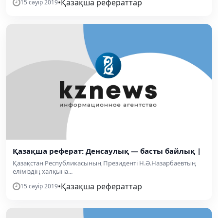
•
Қазақша рефераттар
15 сәуір 2019
Қазақша реферат: Денсаулық — басты байлық |
Қазақстан Республикасының Президенті Н.Ә.Назарбаевтың
еліміздің халқына...
•
Қазақша рефераттар
15 сәуір 2019