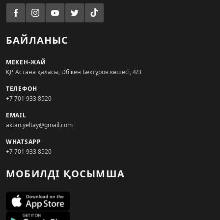
БАЙЛАНЫС
МЕКЕН-ЖАЙ
ҚР, Астана қаласы, Әбікен Бектұров көшесі, 4/3
ТЕЛЕФОН
+7 701 933 8520
EMAIL
aktan.yeltay@gmail.com
WHATSAPP
+7 701 933 8520
МОБИЛДІ ҚОСЫМША