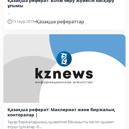
Қазақша реферат: Білім беру жүйесін басқару
ұғымы
...
•
Қазақша рефераттар
15 сәуір 2019
Қазақша реферат: Маклериат және биржалық
конторалар |
Тауар биржаларының қызметіне бйланысты негізгі қызмет
етуші тұлғалар -б...