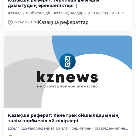
дамытудың ерекшеліктері |
Ұжымды тәрбиелеудің негізгі құралдары мен әдістері маңыз...
•
Қазақша рефераттар
15 сәуір 2019
Қазақша реферат: Көне грек ойшылдарының
тәлім-тәрбиелік ой-пікірлері
Ежелгі Шығыс мәдениеті Ежелгі Греция мен Рим мәдениетіне...