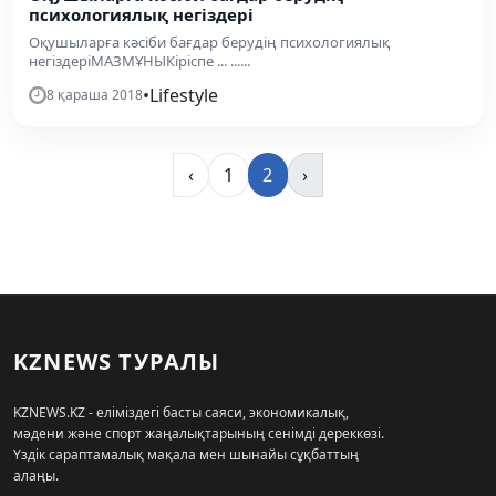
психологиялық негіздері
Оқушыларға кәсіби бағдар берудің психологиялық
негіздеріМАЗМҰНЫКіріспе ... ......
•
Lifestyle
8 қараша 2018
‹
1
2
›
KZNEWS ТУРАЛЫ
KZNEWS.KZ - еліміздегі басты саяси, экономикалық,
мәдени және спорт жаңалықтарының сенімді дереккөзі.
Үздік сараптамалық мақала мен шынайы сұқбаттың
алаңы.