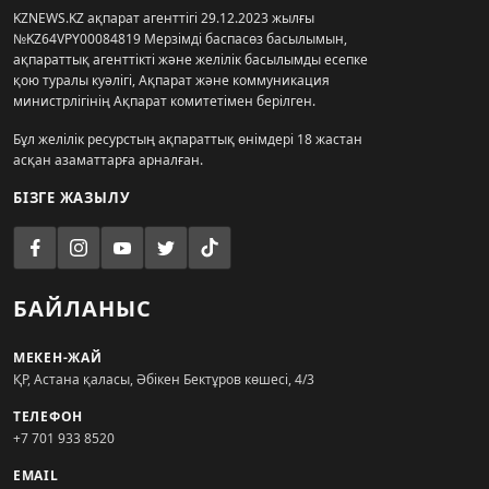
KZNEWS.KZ ақпарат агенттігі 29.12.2023 жылғы
№KZ64VPY00084819 Мерзімді баспасөз басылымын,
ақпараттық агенттікті және желілік басылымды есепке
қою туралы куәлігі, Ақпарат және коммуникация
министрлігінің Ақпарат комитетімен берілген.
Бұл желілік ресурстың ақпараттық өнімдері 18 жастан
асқан азаматтарға арналған.
БІЗГЕ ЖАЗЫЛУ
БАЙЛАНЫС
МЕКЕН-ЖАЙ
ҚР, Астана қаласы, Әбікен Бектұров көшесі, 4/3
ТЕЛЕФОН
+7 701 933 8520
EMAIL