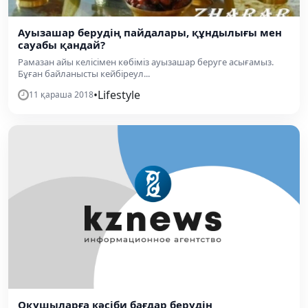
Ауызашар берудің пайдалары, құндылығы мен
сауабы қандай?
Рамазан айы келісімен көбіміз ауызашар беруге асығамыз.
Бұған байланысты кейбіреул...
•
Lifestyle
11 қараша 2018
Оқушыларға кәсіби бағдар берудің