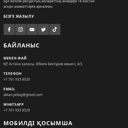
Бұл желілік ресурстың ақпараттық өнімдері 18 жастан
асқан азаматтарға арналған.
БІЗГЕ ЖАЗЫЛУ
БАЙЛАНЫС
МЕКЕН-ЖАЙ
ҚР, Астана қаласы, Әбікен Бектұров көшесі, 4/3
ТЕЛЕФОН
+7 701 933 8520
EMAIL
aktan.yeltay@gmail.com
WHATSAPP
+7 701 933 8520
МОБИЛДІ ҚОСЫМША