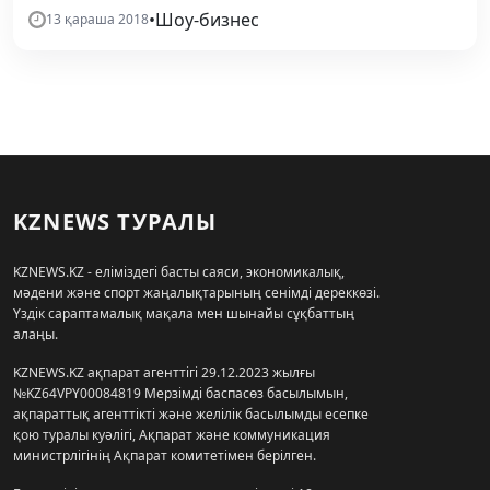
•
Шоу-бизнес
13 қараша 2018
KZNEWS ТУРАЛЫ
KZNEWS.KZ - еліміздегі басты саяси, экономикалық,
мәдени және спорт жаңалықтарының сенімді дереккөзі.
Үздік сараптамалық мақала мен шынайы сұқбаттың
алаңы.
KZNEWS.KZ ақпарат агенттігі 29.12.2023 жылғы
№KZ64VPY00084819 Мерзімді баспасөз басылымын,
ақпараттық агенттікті және желілік басылымды есепке
қою туралы куәлігі, Ақпарат және коммуникация
министрлігінің Ақпарат комитетімен берілген.