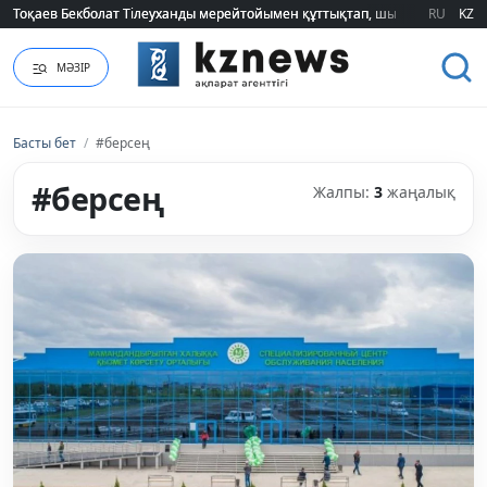
Тоқаев Бекболат Тілеуханды мерейтойымен құттықтап, шығармашылық т
Тоқаев Бекболат Тілеуханды мерейтойымен құттықтап, шығармашылық т
RU
KZ
МӘЗІР
Басты бет
/
#берсең
#берсең
Жалпы:
3
жаңалық