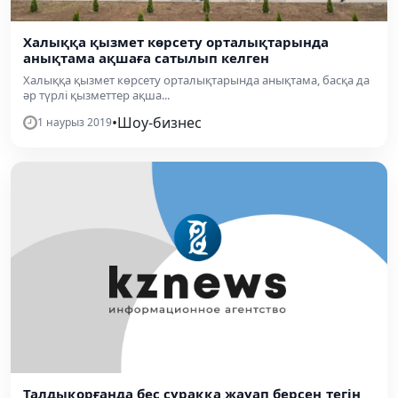
Халыққа қызмет көрсету орталықтарында
анықтама ақшаға сатылып келген
Халыққа қызмет көрсету орталықтарында анықтама, басқа да
әр түрлі қызметтер ақша...
•
Шоу-бизнес
1 наурыз 2019
Талдықорғанда бес сұраққа жауап берсең тегін