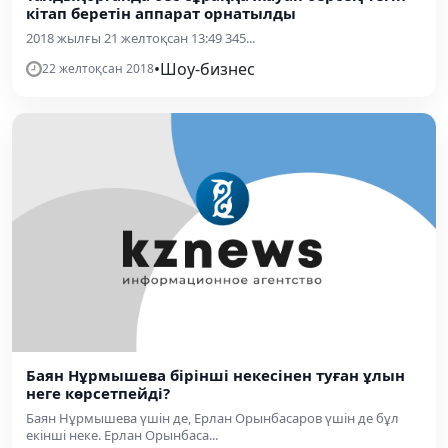
кітап беретін аппарат орнатылды
2018 жылғы 21 желтоқсан 13:49 345...
•
Шоу-бизнес
22 желтоқсан 2018
Баян Нұрмышева бірінші некесінен туған ұлын
неге көрсетпейді?
Баян Нұрмышева үшін де, Ерлан Орынбасаров үшін де бұл
екінші неке. Ерлан Орынбаса...