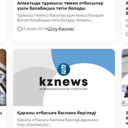
Алматыда тұрмысы төмен отбасылар
үшін балабақша тегін болады
Тұрмысы төмен отбасылар үшін екінші баладан
бастап балабақша тегін болады. Алматы...
К
д
•
Шоу-бизнес
25 ақпан 2019
ы
Қаралы отбасыға баспана беріледі
Қаралы отбасыға баспана беріледі Дереккөз:
http://kazislam.kz/...