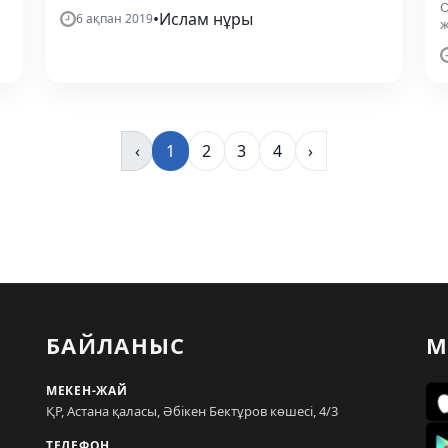
О
•
Ислам нұры
6 ақпан 2019
ж
‹
1
2
3
4
›
БАЙЛАНЫС
М
МЕКЕН-ЖАЙ
ҚР, Астана қаласы, Әбікен Бектұров көшесі, 4/3
ТЕЛЕФОН