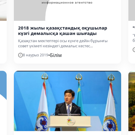
2018 жылы қазақстандық оқушылар
күзгі демалысқа қашан шығады
"
б
Қазақстан мектептері осы күнге дейін бұрынғы
совет үкіметі кезіндегі демалыс кестес...
•
Білім
8 наурыз 2019