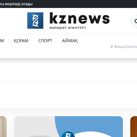
ты мерзімді атады
ты мерзімді атады
Са
ЕМ
ҚОҒАМ
СПОРТ
АЙМАҚ
# Жаңа Конст