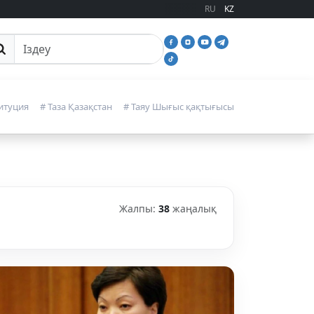
RU
KZ
йттан іздеу
итуция
# Таза Қазақстан
# Таяу Шығыс қақтығысы
Жалпы:
38
жаңалық