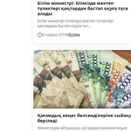
Білім министрі: Елімізде мектеп
түлектері қаңтардан бастап оқуға түсе
алады
Білім министрі: Елімізде мектеп түлектері
қаңтардан бастап оқуға түс...
•
Білім
8 наурыз 2019
Қоғамдық кеңес белсенділеріне сыйақ
беріледі
Министрдің айтуынша, қоғамдық кеңеске мүше