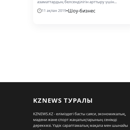
азаматтардың белсенділігін арттыру үшін...
•
Шоу-бизнес
11 ақпан 2019
KZNEWS ТУРАЛЫ
KZNEWS.KZ - еліміздегі басты саяси, экономикалық,
мәдени және спорт жаңалықтарының сенімді
дереккөзі. Үздік сараптамалық мақала мен шынайы