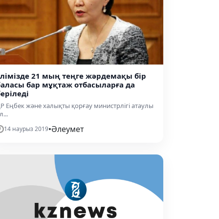
Елімізде 21 мың теңге жәрдемақы бір
баласы бар мұқтаж отбасыларға да
беріледі
Р Еңбек және халықты қорғау министрлігі атаулы
л...
•
Әлеумет
14 наурыз 2019