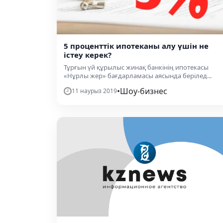
5 проценттік ипотеканы алу үшін не
істеу керек?
Тұрғын үй құрылыс жинақ банкінің ипотекасы
«Нұрлы жер» бағдарламасы аясында берілед...
•
Шоу-бизнес
11 наурыз 2019