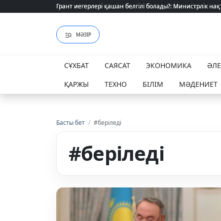
Грант иегерлері қашан белгілі болады?: Министрлік нақ
Грант иегерлері қашан белгілі болады?: Министрлік нақ
МӘЗІР
СҰХБАТ
САЯСАТ
ЭКОНОМИКА
ӘЛ
ҚАРЖЫ
ТЕХНО
БІЛІМ
МӘДЕНИЕТ
Басты бет
/
#беріледі
#беріледі