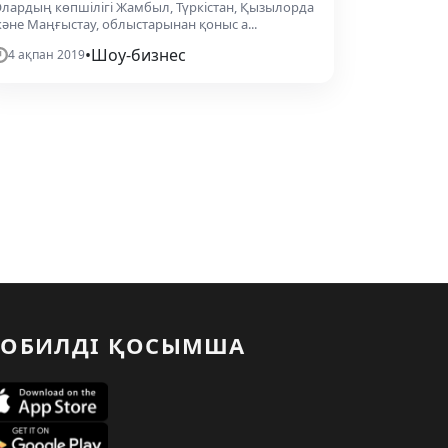
лардың көпшілігі Жамбыл, Түркістан, Қызылорда
әне Маңғыстау, облыстарынан қоныс а...
•
Шоу-бизнес
4 ақпан 2019
ОБИЛДІ ҚОСЫМША