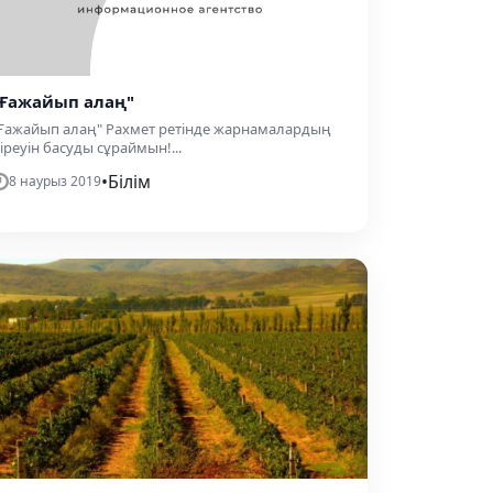
"Ғажайып алаң"
Ғажайып алаң" Рахмет ретінде жарнамалардың
іреуін басуды сұраймын!...
•
Білім
8 наурыз 2019