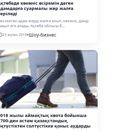
Ақтөбеде көкөніс өсіремін деген
адамдарға суармалы жер жалға
беріледі
ез келген адам жерді жалға алып, көкөніс, дәнді
ақыл еге алады. Ақтөбе облысы б...
•
Шоу-бизнес
23 ақпан 2019
2018 жылы аймақтық квота бойынша
6700-ден астам қазақстандық
оңтүстіктен солтүстікке қоныс аударды