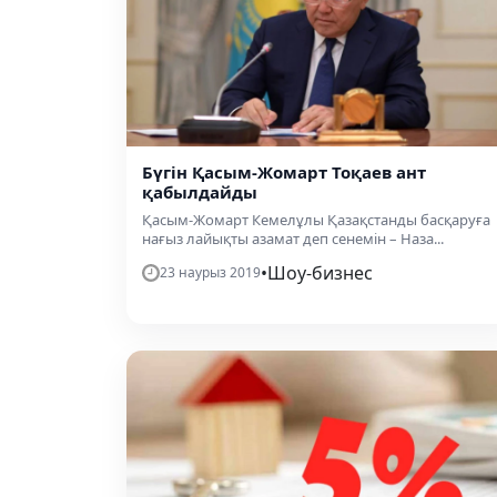
Бүгін Қасым-Жомарт Тоқаев ант
қабылдайды
Қасым-Жомарт Кемелұлы Қазақстанды басқаруға
нағыз лайықты азамат деп сенемін – Наза...
•
Шоу-бизнес
23 наурыз 2019