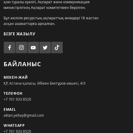
қою туралы куәлігі, Ақпарат және коммуникация
министрлігінің Ақпарат комитетімен берілген.
Бұл желілік ресурстың ақпараттық өнімдері 18 жастан
асқан азаматтарға арналған.
БІЗГЕ ЖАЗЫЛУ
БАЙЛАНЫС
МЕКЕН-ЖАЙ
ҚР, Астана қаласы, Әбікен Бектұров көшесі, 4/3
ТЕЛЕФОН
+7 701 933 8520
EMAIL
aktan.yeltay@gmail.com
WHATSAPP
+7 701 933 8520