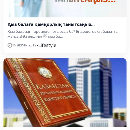
Қыз балаға қамқорлық танытсаңыз...
Қыз баласын тәрбиелеп отырсыз ба? Ендеше, сіз ең бақытты
жансыз!Әз елшінің ﷺ қыз ба...
•
Lifestyle
19 ақпан 2019