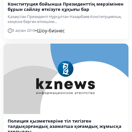
Конституция бойынша Президенттің мерзімінен
бұрын сайлау өткізуге құқығы бар
Қазақстан Президенті Нұрсұлтан Назарбаев Конституциялық
кеңеске берген өтінішіне...
•
Шоу-бизнес
5 ақпан 2019
Полиция қызметкеріне тіл тигізген
талдықорғандық азаматша қоғамдық жұмысқа
тартылды