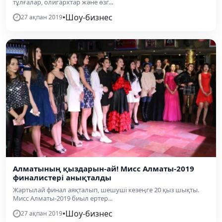
тұлғалар, олигархтар және өзг...
•
Шоу-бизнес
27 ақпан 2019
Алматының қыздарын-ай! Мисс Алматы-2019
финалистері анықталды
Жартылай финал аяқталып, шешуші кезеңге 20 қыз шықты.
Мисс Алматы-2019 биыл ертер...
•
Шоу-бизнес
27 ақпан 2019