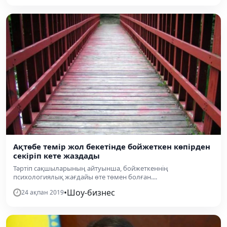
Ақтөбе темір жол бекетінде бойжеткен көпірден
секіріп кете жаздады
Тәртіп сақшыларының айтуынша, бойжеткеннің
психологиялық жағдайы өте төмен болған....
•
Шоу-бизнес
24 ақпан 2019