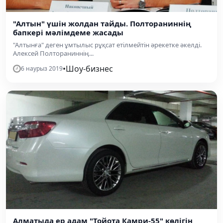
"Алтын" үшін жолдан тайды. Полтораниннің
бапкері мәлімдеме жасады
"Алтынға" деген ұмтылыс рұқсат етілмейтін әрекетке әкелді.
Алексей Полтораниннің...
•
Шоу-бизнес
6 наурыз 2019
Алматыда ер адам "Тойота Камри-55" көлігін