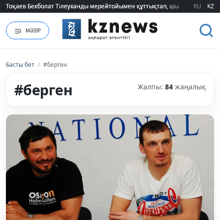
RU
KZ
2026 жылғы білім грантын иеленгендердің тізімі жарияланды (ТІЗІМ)
МӘЗІР
Басты бет
/
#берген
#берген
Жалпы:
84
жаңалық