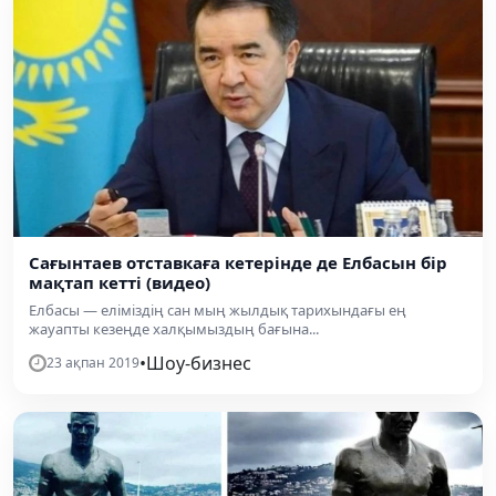
Сағынтаев отставкаға кетерінде де Елбасын бір
мақтап кетті (видео)
Елбасы — еліміздің сан мың жылдық тарихындағы ең
жауапты кезеңде халқымыздың бағына...
•
Шоу-бизнес
23 ақпан 2019