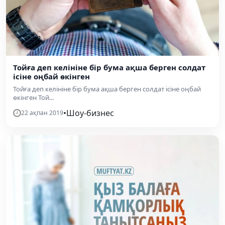
Тойға деп келініне бір бума ақша берген солдат
ісіне оңбай өкінген
Тойға деп келініне бір бума ақша берген солдат ісіне оңбай
өкінген Той...
•
Шоу-бизнес
22 ақпан 2019