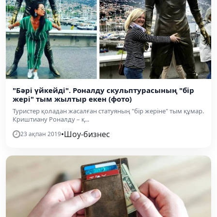
"Бәрі үйкейді". Роналду скульптурасының "бір
жері" тым жылтыр екен (фото)
Туристер қоладан жасалған статуяның "бір жеріне" тым құмар.
Криштиану Роналду – қ...
•
Шоу-бизнес
23 ақпан 2019