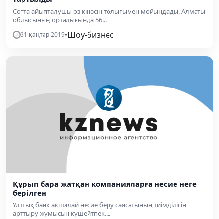
Сотта айыпталушы өз кінәсін толығымен мойындады. Алматы
облысының орталығында 56...
•
Шоу-бизнес
31 қаңтар 2019
Құрып бара жатқан компанияларға несие неге
берілген
Ұлттық банк ақшалай несие беру саясатының тиімділігін
арттыру жұмысын күшейтпек....