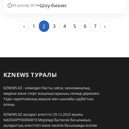
•
Шоу-бизнес
30 қаңтар 2019
‹
1
2
3
4
5
6
7
›
KZNEWS ТУРАЛЫ
KZNEWS.KZ - еліміздегі басты саяси, экономикалық,
мәдени және спорт жаңалықтарының сенімді дереккөзі.
Үздік сараптамалық мақала мен шынайы сұқбаттың
алаңы.
KZNEWS.KZ ақпарат агенттігі 29.12.2023 жылғы
№KZ64VPY00084819 Мерзімді баспасөз басылымын,
ақпараттық агенттікті және желілік басылымды есепке