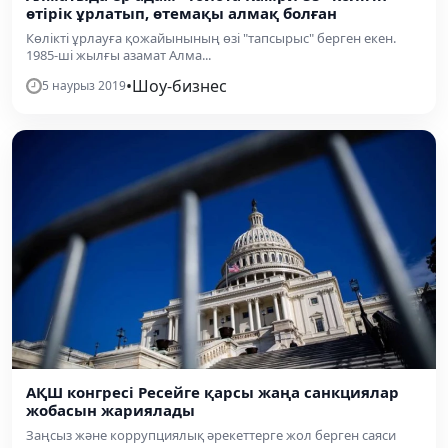
өтірік ұрлатып, өтемақы алмақ болған
Көлікті ұрлауға қожайынының өзі "тапсырыс" берген екен.
1985-ші жылғы азамат Алма...
•
Шоу-бизнес
5 наурыз 2019
АҚШ конгресі Ресейге қарсы жаңа санкциялар
жобасын жариялады
Заңсыз және коррупциялық әрекеттерге жол берген саяси