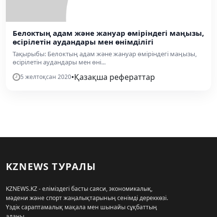
Белоктың адам және жануар өміріндегі маңызы,
өсірілетін аудандары мен өнімділігі
Тақырыбы: Белоктың адам және жануар өміріндегі маңызы,
өсірілетін аудандары мен өні...
•
Қазақша рефераттар
5 желтоқсан 2020
KZNEWS ТУРАЛЫ
KZNEWS.KZ - еліміздегі басты саяси, экономикалық,
мәдени және спорт жаңалықтарының сенімді дереккөзі.
Үздік сараптамалық мақала мен шынайы сұқбаттың
алаңы.