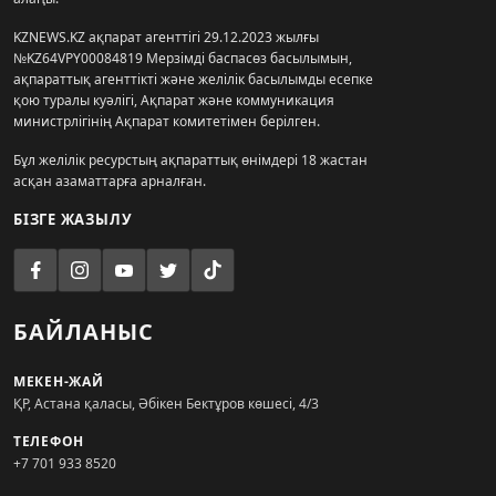
KZNEWS.KZ ақпарат агенттігі 29.12.2023 жылғы
№KZ64VPY00084819 Мерзімді баспасөз басылымын,
ақпараттық агенттікті және желілік басылымды есепке
қою туралы куәлігі, Ақпарат және коммуникация
министрлігінің Ақпарат комитетімен берілген.
Бұл желілік ресурстың ақпараттық өнімдері 18 жастан
асқан азаматтарға арналған.
БІЗГЕ ЖАЗЫЛУ
БАЙЛАНЫС
МЕКЕН-ЖАЙ
ҚР, Астана қаласы, Әбікен Бектұров көшесі, 4/3
ТЕЛЕФОН
+7 701 933 8520