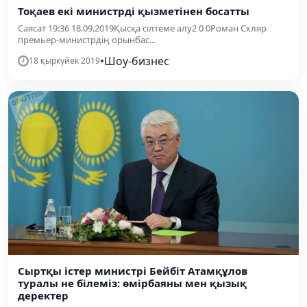
Тоқаев екі министрді қызметінен босатты
Саясат 19:36 18.09.2019Қысқа сілтеме алу2 0 0Роман Скляр
премьер-министрдің орынбас...
•
Шоу-бизнес
18 қыркүйек 2019
Сыртқы істер министрі Бейбіт Атамқұлов
туралы не білеміз: өмірбаяны мен қызық
деректер