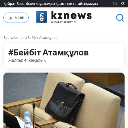
Қайрат Боранбаев лауазымды қызметке тағайындалды
Қайрат Боранбаев лауазымды қызметке тағайындалды
RU
KZ
МӘЗІР
Басты бет
/
#Бейбіт Атамқұлов
#Бейбіт Атамқұлов
Жалпы:
4
жаңалық