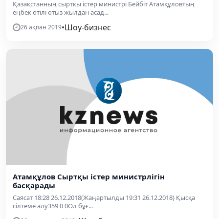
Қазақстанның сыртқы істер министрі Бейбіт Атамқұловтың
еңбек өтілі отыз жылдан асад...
•
Шоу-бизнес
26 ақпан 2019
Атамқұлов Сыртқы істер министрлігін
басқарады
Саясат 18:28 26.12.2018(Жаңартылды 19:31 26.12.2018) Қысқа
сілтеме алу359 0 0Ол бұғ...