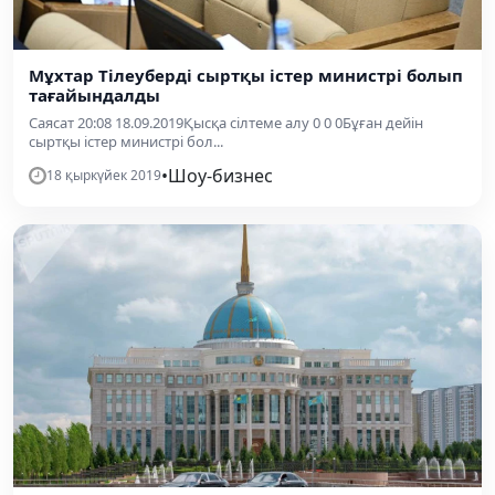
Мұхтар Тілеуберді cыртқы істер министрі болып
тағайындалды
Саясат 20:08 18.09.2019Қысқа сілтеме алу 0 0 0Бұған дейін
сыртқы істер министрі бол...
•
Шоу-бизнес
18 қыркүйек 2019