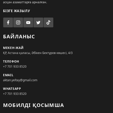
асқан азаматтарға арналған.
БІЗГЕ ЖАЗЫЛУ
БАЙЛАНЫС
МЕКЕН-ЖАЙ
ҚР, Астана қаласы, Әбікен Бектұров көшесі, 4/3
ТЕЛЕФОН
+7 701 933 8520
EMAIL
aktan.yeltay@gmail.com
WHATSAPP
+7 701 933 8520
МОБИЛДІ ҚОСЫМША