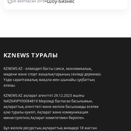
•
Шоу-бизнес
26 желтоқсан 2018
KZNEWS ТУРАЛЫ
KZNEWS.KZ - еліміздегі басты саяси, экономикалық,
мәдени және спорт жаңалықтарының сенімді дереккөзі.
Үздік сараптамалық мақала мен шынайы сұқбаттың
алаңы.
KZNEWS.KZ ақпарат агенттігі 29.12.2023 жылғы
№KZ64VPY00084819 Мерзімді баспасөз басылымын,
ақпараттық агенттікті және желілік басылымды есепке
қою туралы куәлігі, Ақпарат және коммуникация
министрлігінің Ақпарат комитетімен берілген.
Бұл желілік ресурстың ақпараттық өнімдері 18 жастан