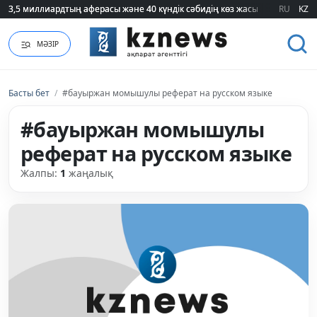
3,5 миллиардтың аферасы және 40 күндік сәбидің көз жасы: Медицинад
3,5 миллиардтың аферасы және 40 күндік сәбидің көз жасы: Медицинад
RU
KZ
МӘЗІР
Басты бет
/
#бауыржан момышулы реферат на русском языке
#бауыржан момышулы
реферат на русском языке
Жалпы:
1
жаңалық