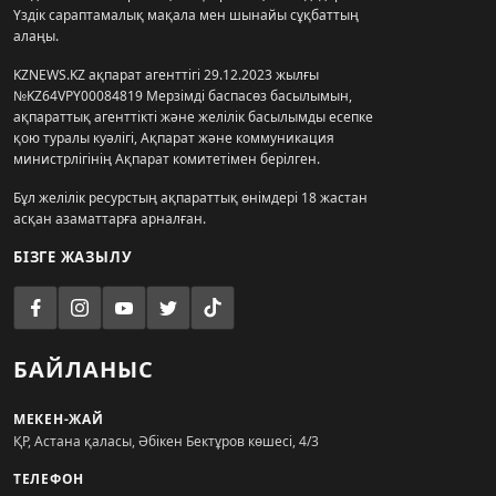
Үздік сараптамалық мақала мен шынайы сұқбаттың
алаңы.
KZNEWS.KZ ақпарат агенттігі 29.12.2023 жылғы
№KZ64VPY00084819 Мерзімді баспасөз басылымын,
ақпараттық агенттікті және желілік басылымды есепке
қою туралы куәлігі, Ақпарат және коммуникация
министрлігінің Ақпарат комитетімен берілген.
Бұл желілік ресурстың ақпараттық өнімдері 18 жастан
асқан азаматтарға арналған.
БІЗГЕ ЖАЗЫЛУ
БАЙЛАНЫС
МЕКЕН-ЖАЙ
ҚР, Астана қаласы, Әбікен Бектұров көшесі, 4/3
ТЕЛЕФОН