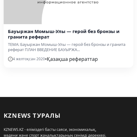
Бауыржан Момыш-Улы — герой без бронзы и
гранита реферат
ТЕМА: Бауыржан Момыш-Улы — герой без бронзы и гранита
реферат ПЛАН ВВЕДЕНИЕ БАУЫРЖА...
•
Қазақша рефераттар
4 желтоқсан 2020
KZNEWS ТУРАЛЫ
KZNEWS.KZ - еліміздегі басты саяси, экономикалық,
мәдени және спорт жаңалықтарының сенімді дереккөзі.