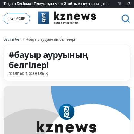
Тоқаев Бекболат Тілеуханды мерейтойымен құттықтап, шығармашылық т
Тоқаев Бекболат Тілеуханды мерейтойымен құттықтап, шығармашылық т
RU
KZ
МӘЗІР
Басты бет
/
#бауыр ауруының белгілері
#бауыр ауруының
белгілері
Жалпы:
1
жаңалық