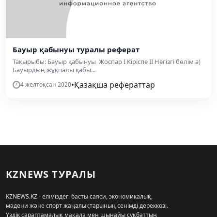
Бауыр қабынуы туралы реферат
Тақырыбы: Бауыр қабынуы Жоспар І Кіріспе ІІ Негізгі бөлім а)
Бауырдың жұқпалы қабы...
•
Қазақша рефераттар
4 желтоқсан 2020
KZNEWS ТУРАЛЫ
KZNEWS.KZ - еліміздегі басты саяси, экономикалық,
мәдени және спорт жаңалықтарының сенімді дереккөзі.
Үздік сараптамалық мақала мен шынайы сұқбаттың