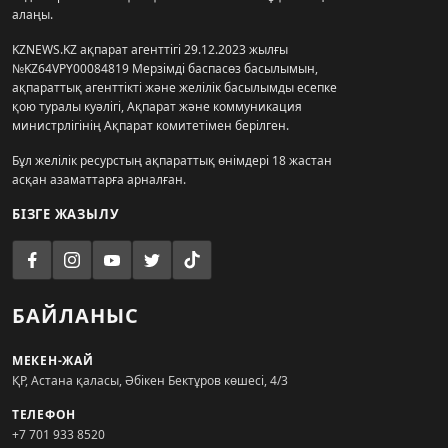
алаңы.
KZNEWS.KZ ақпарат агенттігі 29.12.2023 жылғы
№KZ64VPY00084819 Мерзімді баспасөз басылымын,
ақпараттық агенттікті және желілік басылымды есепке
қою туралы куәлігі, Ақпарат және коммуникация
министрлігінің Ақпарат комитетімен берілген.
Бұл желілік ресурстың ақпараттық өнімдері 18 жастан
асқан азаматтарға арналған.
БІЗГЕ ЖАЗЫЛУ
БАЙЛАНЫС
МЕКЕН-ЖАЙ
ҚР, Астана қаласы, Әбікен Бектұров көшесі, 4/3
ТЕЛЕФОН
+7 701 933 8520