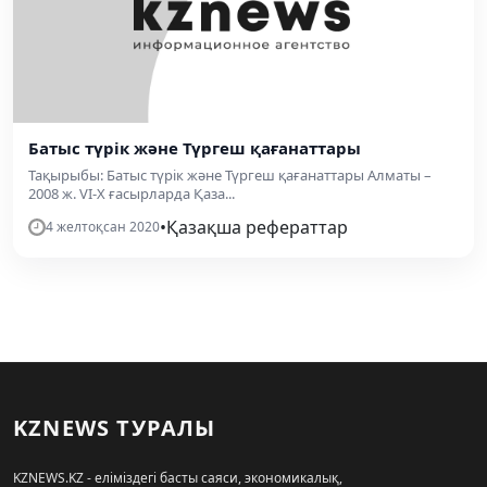
Батыс түрік және Түргеш қағанаттары
Тақырыбы: Батыс түрік және Түргеш қағанаттары Алматы –
2008 ж. VI-X ғасырларда Қаза...
•
Қазақша рефераттар
4 желтоқсан 2020
KZNEWS ТУРАЛЫ
KZNEWS.KZ - еліміздегі басты саяси, экономикалық,