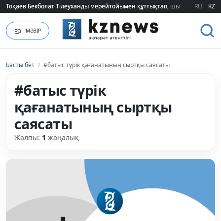
Тоқаев Бекболат Тілеуханды мерейтойымен құттықтап, шығармашылық т
Тоқаев Бекболат Тілеуханды мерейтойымен құттықтап, шығармашылық т
RU
KZ
МӘЗІР
Басты бет
/
#батыс түрік қағанатының сыртқы саясаты
#батыс түрік
қағанатының сыртқы
саясаты
Жалпы:
1
жаңалық