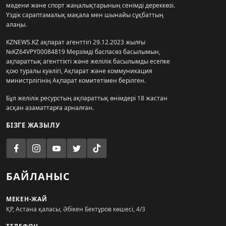
мәдени және спорт жаңалықтарының сенімді дереккөзі.
Үздік сараптамалық мақала мен шынайы сұқбаттың
алаңы.
KZNEWS.KZ ақпарат агенттігі 29.12.2023 жылғы
№KZ64VPY00084819 Мерзімді баспасөз басылымын,
ақпараттық агенттікті және желілік басылымды есепке
қою туралы куәлігі, Ақпарат және коммуникация
министрлігінің Ақпарат комитетімен берілген.
Бұл желілік ресурстың ақпараттық өнімдері 18 жастан
асқан азаматтарға арналған.
БІЗГЕ ЖАЗЫЛУ
БАЙЛАНЫС
МЕКЕН-ЖАЙ
ҚР, Астана қаласы, Әбікен Бектұров көшесі, 4/3