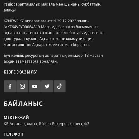
Үздік сараптамалық мақала мен шынайы сұқбаттың
алаңы.
KZNEWS.KZ ақпарат агенттігі 29.12.2023 жылғы
№KZ64VPY00084819 Мерзімді баспасөз басылымын,
ақпараттық агенттікті және желілік басылымды есепке
қою туралы куәлігі, Ақпарат және коммуникация
министрлігінің Ақпарат комитетімен берілген.
Бұл желілік ресурстың ақпараттық өнімдері 18 жастан
асқан азаматтарға арналған.
БІЗГЕ ЖАЗЫЛУ
БАЙЛАНЫС
МЕКЕН-ЖАЙ
ҚР, Астана қаласы, Әбікен Бектұров көшесі, 4/3
ТЕЛЕФОН