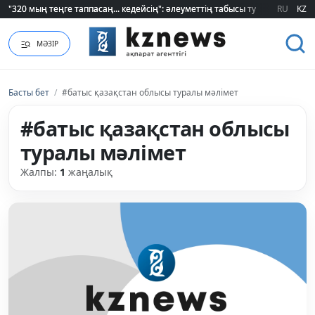
"320 мың теңге таппасаң... кедейсің": әлеуметтің табысы туралы түсінігі ө
"320 мың теңге таппасаң... кедейсің": әлеуметтің табысы туралы түсінігі ө
RU
KZ
МӘЗІР
Басты бет
/
#батыс қазақстан облысы туралы мәлімет
#батыс қазақстан облысы
туралы мәлімет
Жалпы:
1
жаңалық