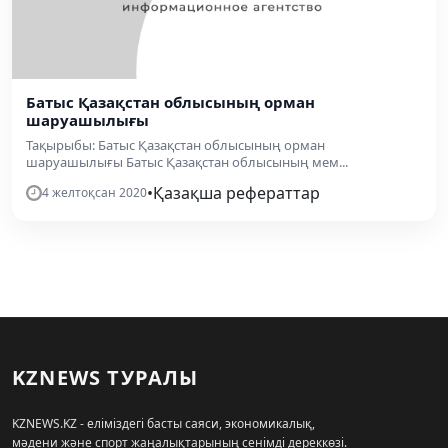
Батыс Қазақстан облысының орман
шаруашылығы
Тақырыбы: Батыс Қазақстан облысының орман
шаруашылығы Батыс Қазақстан облысының мем...
•
Қазақша рефераттар
4 желтоқсан 2020
KZNEWS ТУРАЛЫ
KZNEWS.KZ - еліміздегі басты саяси, экономикалық,
мәдени және спорт жаңалықтарының сенімді дереккөзі.