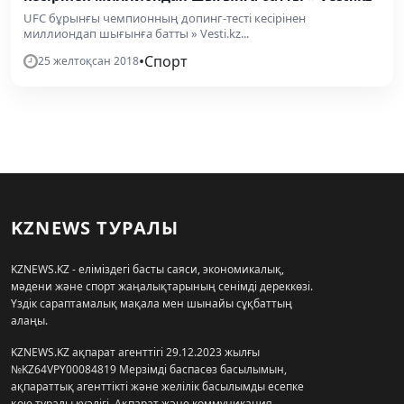
UFC бұрынғы чемпионның допинг-тесті кесірінен
миллиондап шығынға батты » Vesti.kz...
•
Спорт
25 желтоқсан 2018
KZNEWS ТУРАЛЫ
KZNEWS.KZ - еліміздегі басты саяси, экономикалық,
мәдени және спорт жаңалықтарының сенімді дереккөзі.
Үздік сараптамалық мақала мен шынайы сұқбаттың
алаңы.
KZNEWS.KZ ақпарат агенттігі 29.12.2023 жылғы
№KZ64VPY00084819 Мерзімді баспасөз басылымын,
ақпараттық агенттікті және желілік басылымды есепке
қою туралы куәлігі, Ақпарат және коммуникация