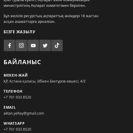
министрлігінің Ақпарат комитетімен берілген.
Бұл желілік ресурстың ақпараттық өнімдері 18 жастан
асқан азаматтарға арналған.
БІЗГЕ ЖАЗЫЛУ
БАЙЛАНЫС
МЕКЕН-ЖАЙ
ҚР, Астана қаласы, Әбікен Бектұров көшесі, 4/3
ТЕЛЕФОН
+7 701 933 8520
EMAIL
aktan.yeltay@gmail.com
WHATSAPP
+7 701 933 8520