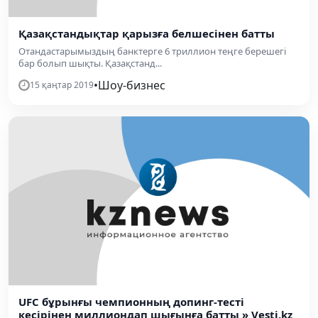
Қазақстандықтар қарызға белшесінен батты
Отандастарымыздың банктерге 6 триллион теңге берешегі
бар болып шықты. Қазақстанд...
•
Шоу-бизнес
15 қаңтар 2019
UFC бұрынғы чемпионның допинг-тесті
кесірінен миллиондап шығынға батты » Vesti.kz