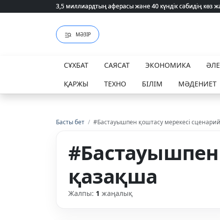
3,5 миллиардтың аферасы және 40 күндік сәбидің көз
3,5 миллиардтың аферасы және 40 күндік сәбидің көз
МӘЗІР
СҰХБАТ
САЯСАТ
ЭКОНОМИКА
ӘЛ
ҚАРЖЫ
ТЕХНО
БІЛІМ
МӘДЕНИЕТ
Басты бет
/
#Бастауышпен қоштасу мерекесі сценари
#Бастауышпен 
қазақша
Жалпы:
1
жаңалық