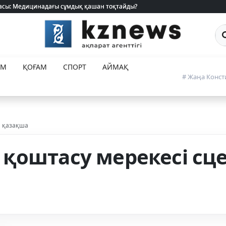
 жасы: Медицинадағы сұмдық қашан тоқтайды?
 жасы: Медицинадағы сұмдық қашан тоқтайды?
Са
ЕМ
ҚОҒАМ
СПОРТ
АЙМАҚ
# Жаңа Конст
й қазақша
қоштасу мерекесі сц