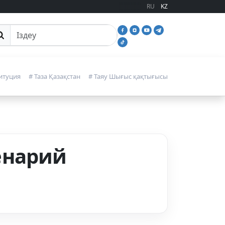
RU
KZ
йттан іздеу
итуция
# Таза Қазақстан
# Таяу Шығыс қақтығысы
енарий