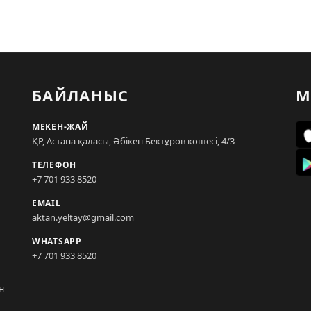
БАЙЛАНЫС
М
МЕКЕН-ЖАЙ
ҚР, Астана қаласы, Әбікен Бектұров көшесі, 4/3
ТЕЛЕФОН
+7 701 933 8520
EMAIL
aktan.yeltay@gmail.com
WHATSAPP
+7 701 933 8520
н