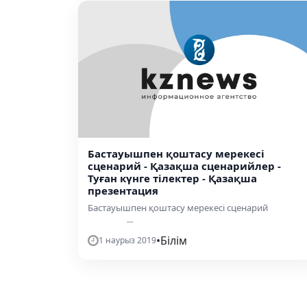
Бастауышпен қоштасу мерекесі
сценарий - Қазақша сценарийлер -
Туған күнге тілектер - Қазақша
презентация
Бастауышпен қоштасу мерекесі сценари
...
•
Білім
1 наурыз 2019