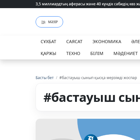
3,5 миллиардтың аферасы және 40 күндік сәбидің көз
3,5 миллиардтың аферасы және 40 күндік сәбидің көз
МӘЗІР
СҰХБАТ
САЯСАТ
ЭКОНОМИКА
ӘЛ
ҚАРЖЫ
ТЕХНО
БІЛІМ
МӘДЕНИЕТ
Басты бет
/
#бастауыш сынып қысқа мерзімді жоспар
#бастауыш сын