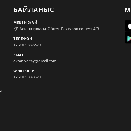
БАЙЛАНЫС
М
МЕКЕН-ЖАЙ
ҚР, Астана қаласы, Әбікен Бектұров көшесі, 4/3
ТЕЛЕФОН
+7 701 933 8520
EMAIL
aktan.yeltay@gmail.com
WHATSAPP
+7 701 933 8520
н