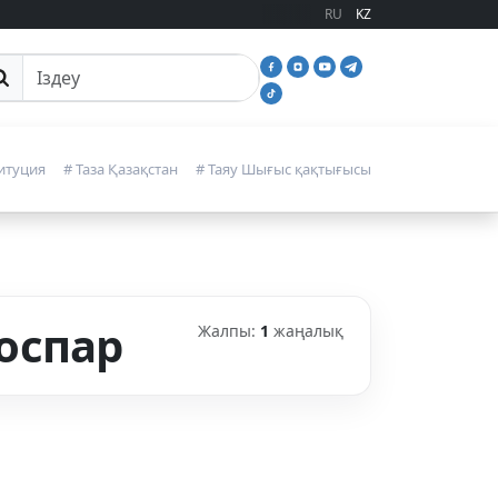
RU
KZ
йттан іздеу
итуция
# Таза Қазақстан
# Таяу Шығыс қақтығысы
оспар
Жалпы:
1
жаңалық