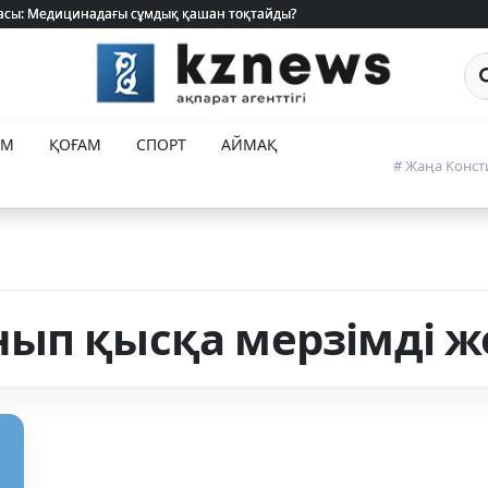
 жасы: Медицинадағы сұмдық қашан тоқтайды?
 жасы: Медицинадағы сұмдық қашан тоқтайды?
Са
ЕМ
ҚОҒАМ
СПОРТ
АЙМАҚ
# Жаңа Конст
ып қысқа мерзімді ж