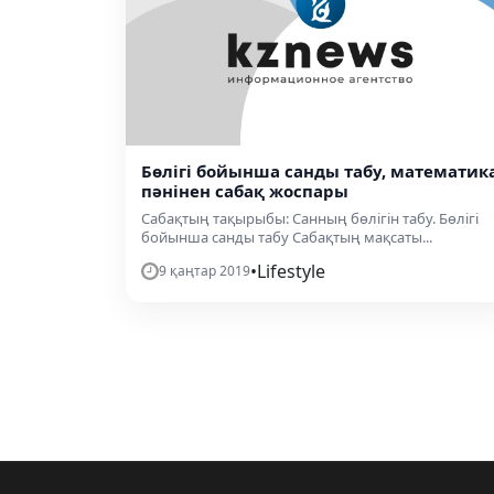
Бөлігі бойынша санды табу, математик
пәнінен сабақ жоспары
Сабақтың тақырыбы: Санның бөлігін табу. Бөлігі
бойынша санды табу Сабақтың мақсаты...
•
Lifestyle
9 қаңтар 2019