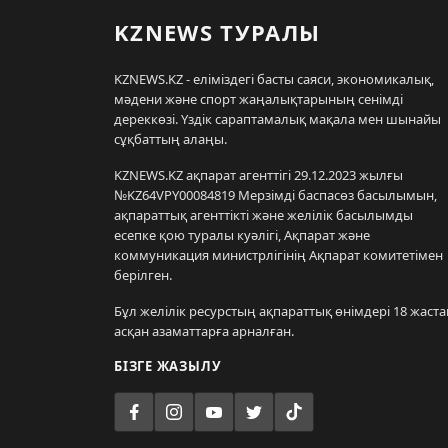
KZNEWS ТУРАЛЫ
KZNEWS.KZ - еліміздегі басты саяси, экономикалық,
мәдени және спорт жаңалықтарының сенімді
дереккөзі. Үздік сараптамалық мақала мен шынайы
сұқбаттың алаңы.
KZNEWS.KZ ақпарат агенттігі 29.12.2023 жылғы
№KZ64VPY00084819 Мерзімді баспасөз басылымын,
ақпараттық агенттікті және желілік басылымды
есепке қою туралы куәлігі, Ақпарат және
коммуникация министрлігінің Ақпарат комитетімен
берілген.
Бұл желілік ресурстың ақпараттық өнімдері 18 жаста
асқан азаматтарға арналған.
БІЗГЕ ЖАЗЫЛУ