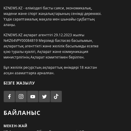
KZNEWS.KZ - еліміздегі басты саяси, экономикалық,
мәдени және спорт жаңалықтарының сенімді дереккөзі.
Үздік сараптамалық мақала мен шынайы сұқбаттың
алаңы.
KZNEWS.KZ ақпарат агенттігі 29.12.2023 жылғы
№KZ64VPY00084819 Мерзімді баспасөз басылымын,
ақпараттық агенттікті және желілік басылымды есепке
қою туралы куәлігі, Ақпарат және коммуникация
министрлігінің Ақпарат комитетімен берілген.
Бұл желілік ресурстың ақпараттық өнімдері 18 жастан
асқан азаматтарға арналған.
БІЗГЕ ЖАЗЫЛУ
БАЙЛАНЫС
МЕКЕН-ЖАЙ