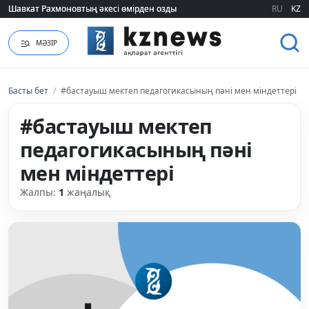
Шавкат Рахмоновтың әкесі өмірден озды
Шавкат Рахмоновтың әкесі өмірден озды
RU
KZ
МӘЗІР
Басты бет
/
#бастауыш мектеп педагогикасының пәні мен міндеттері
#бастауыш мектеп
педагогикасының пәні
мен міндеттері
Жалпы:
1
жаңалық