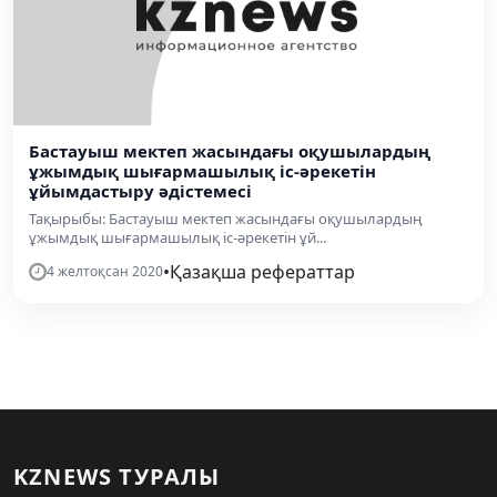
Бастауыш мектеп жасындағы оқушылардың
ұжымдық шығармашылық іс-әрекетін
ұйымдастыру әдістемесі
Тақырыбы: Бастауыш мектеп жасындағы оқушылардың
ұжымдық шығармашылық іс-әрекетін ұй...
•
Қазақша рефераттар
4 желтоқсан 2020
KZNEWS ТУРАЛЫ