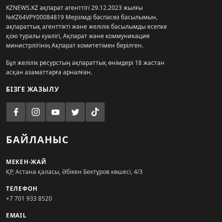
KZNEWS.KZ ақпарат агенттігі 29.12.2023 жылғы
№KZ64VPY00084819 Мерзімді баспасөз басылымын,
ақпараттық агенттікті және желілік басылымды есепке
қою туралы куәлігі, Ақпарат және коммуникация
министрлігінің Ақпарат комитетімен берілген.
Бұл желілік ресурстың ақпараттық өнімдері 18 жастан
асқан азаматтарға арналған.
БІЗГЕ ЖАЗЫЛУ
БАЙЛАНЫС
МЕКЕН-ЖАЙ
ҚР, Астана қаласы, Әбікен Бектұров көшесі, 4/3
ТЕЛЕФОН
+7 701 933 8520
EMAIL