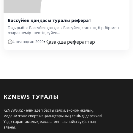
Бассүйек қаңқасы туралы реферат
Тақырыбы: Бассүйек қаңқасы Бассүйек, сrапішп, бір-бірімен
өзара шемір-шектік, сүйек...
•
Қазақша рефераттар
4 желтоқсан 2020
KZNEWS ТУРАЛЫ
KZNEWS.KZ - еліміздегі басты саяси, экономикалық,
мәдени және спорт жаңалықтарының сенімді дереккөзі.
Үздік сараптамалық мақала мен шынайы сұқбаттың
алаңы.