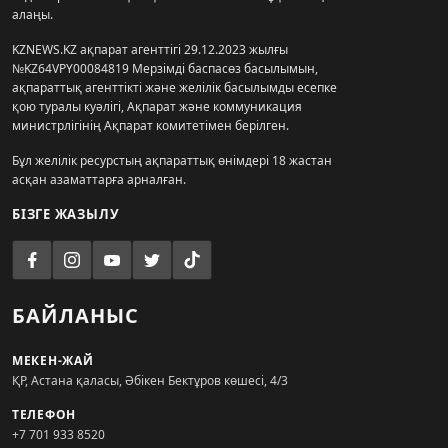
алаңы.
KZNEWS.KZ ақпарат агенттігі 29.12.2023 жылғы
№KZ64VPY00084819 Мерзімді баспасөз басылымын,
ақпараттық агенттікті және желілік басылымды есепке
қою туралы куәлігі, Ақпарат және коммуникация
министрлігінің Ақпарат комитетімен берілген.
Бұл желілік ресурстың ақпараттық өнімдері 18 жастан
асқан азаматтарға арналған.
БІЗГЕ ЖАЗЫЛУ
БАЙЛАНЫС
МЕКЕН-ЖАЙ
ҚР, Астана қаласы, Әбікен Бектұров көшесі, 4/3
ТЕЛЕФОН
+7 701 933 8520