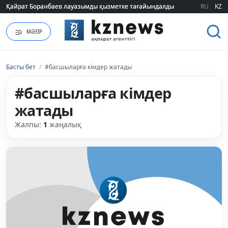
Қайрат Боранбаев лауазымды қызметке тағайындалды
Қайрат Боранбаев лауазымды қызметке тағайындалды
RU
KZ
МӘЗІР
Басты бет
/
#басшыларға кімдер жатады
#басшыларға кімдер
жатады
Жалпы:
1
жаңалық