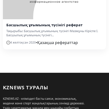
Басшылық ұғымының түсінігі реферат
Тақырыбы: Басшылық ұғымының түсінігі Мазмұны Кіріспе І.
Басшылық ұғымының түсінігі...
•
Қазақша рефераттар
4 желтоқсан 2020
KZNEWS ТУРАЛЫ
KZNEWS.KZ - еліміздегі басты саяси, экономикалық,
мәдени және спорт жаңалықтарының сенімді дереккөзі.
Үздік сараптамалық мақала мен шынайы сұқбаттың