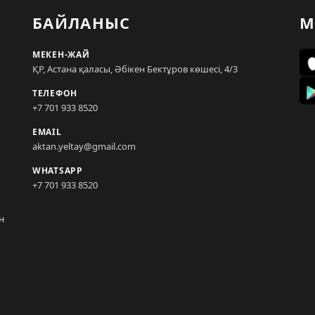
БАЙЛАНЫС
М
МЕКЕН-ЖАЙ
ҚР, Астана қаласы, Әбікен Бектұров көшесі, 4/3
ТЕЛЕФОН
+7 701 933 8520
EMAIL
aktan.yeltay@gmail.com
WHATSAPP
+7 701 933 8520
н