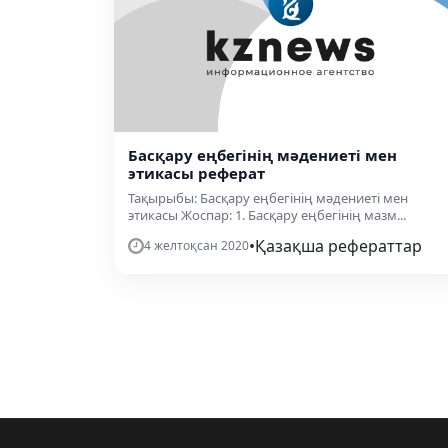
Басқару еңбегінің мәдениеті мен
этикасы реферат
Тақырыбы: Басқару еңбегінің мәдениеті мен
этикасы Жоспар: 1. Басқару еңбегінің мазм...
•
Қазақша рефераттар
4 желтоқсан 2020