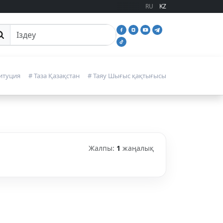
RU
KZ
йттан іздеу
итуция
# Таза Қазақстан
# Таяу Шығыс қақтығысы
Жалпы:
1
жаңалық