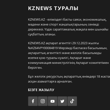
KZNEWS ТУРАЛЫ
KZNEWS.KZ - еліміздегі басты саяси, экономикалық,
мәдени және спорт жаңалықтарының сенімді
дереккөзі. Үздік сараптамалық мақала мен шынайы
сұқбаттың алаңы.
KZNEWS.KZ ақпарат агенттігі 29.12.2023 жылғы
№KZ64VPY00084819 Мерзімді баспасөз басылымын,
ақпараттық агенттікті және желілік басылымды
есепке қою туралы куәлігі, Ақпарат және
коммуникация министрлігінің Ақпарат комитетімен
берілген.
Бұл желілік ресурстың ақпараттық өнімдері 18 жаста
асқан азаматтарға арналған.
БІЗГЕ ЖАЗЫЛУ