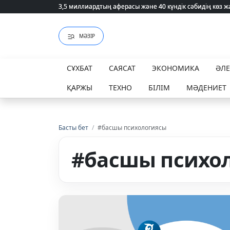
3,5 миллиардтың аферасы және 40 күндік сәбидің көз
3,5 миллиардтың аферасы және 40 күндік сәбидің көз
МӘЗІР
СҰХБАТ
САЯСАТ
ЭКОНОМИКА
ӘЛ
ҚАРЖЫ
ТЕХНО
БІЛІМ
МӘДЕНИЕТ
Басты бет
/
#басшы психологиясы
#басшы психо