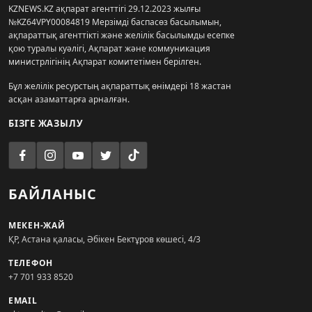
KZNEWS.KZ ақпарат агенттігі 29.12.2023 жылғы
№KZ64VPY00084819 Мерзімді баспасөз басылымын,
ақпараттық агенттікті және желілік басылымды есепке
қою туралы куәлігі, Ақпарат және коммуникация
министрлігінің Ақпарат комитетімен берілген.
Бұл желілік ресурстың ақпараттық өнімдері 18 жастан
асқан азаматтарға арналған.
БІЗГЕ ЖАЗЫЛУ
БАЙЛАНЫС
МЕКЕН-ЖАЙ
ҚР, Астана қаласы, Әбікен Бектұров көшесі, 4/3
ТЕЛЕФОН
+7 701 933 8520
EMAIL