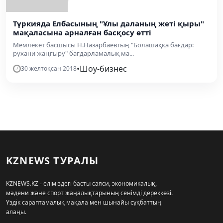
Түркияда Елбасының "Ұлы даланың жеті қыры"
мақаласына арналған басқосу өтті
Мемлекет басшысы Н.Назарбаевтың "Болашаққа бағдар:
рухани жаңғыру" бағдарламалық ма...
•
Шоу-бизнес
30 желтоқсан 2018
KZNEWS ТУРАЛЫ
KZNEWS.KZ - еліміздегі басты саяси, экономикалық,
мәдени және спорт жаңалықтарының сенімді дереккөзі.
Үздік сараптамалық мақала мен шынайы сұқбаттың
алаңы.