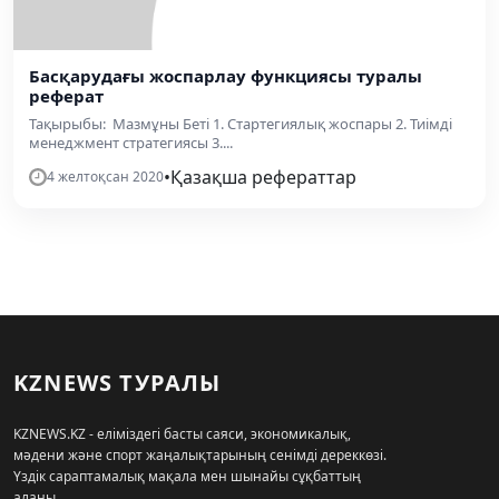
Басқарудағы жоспарлау функциясы туралы
реферат
Тақырыбы: Мазмұны Беті 1. Стартегиялық жоспары 2. Тиімді
менеджмент стратегиясы 3....
•
Қазақша рефераттар
4 желтоқсан 2020
KZNEWS ТУРАЛЫ
KZNEWS.KZ - еліміздегі басты саяси, экономикалық,
мәдени және спорт жаңалықтарының сенімді дереккөзі.
Үздік сараптамалық мақала мен шынайы сұқбаттың
алаңы.