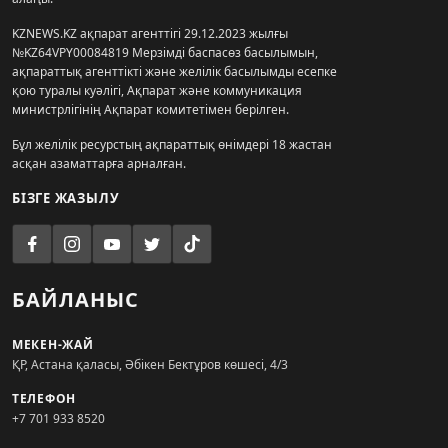
KZNEWS.KZ ақпарат агенттігі 29.12.2023 жылғы
№KZ64VPY00084819 Мерзімді баспасөз басылымын,
ақпараттық агенттікті және желілік басылымды есепке
қою туралы куәлігі, Ақпарат және коммуникация
министрлігінің Ақпарат комитетімен берілген.
Бұл желілік ресурстың ақпараттық өнімдері 18 жастан
асқан азаматтарға арналған.
БІЗГЕ ЖАЗЫЛУ
БАЙЛАНЫС
МЕКЕН-ЖАЙ
ҚР, Астана қаласы, Әбікен Бектұров көшесі, 4/3
ТЕЛЕФОН
+7 701 933 8520