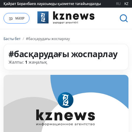
Қайрат Боранбаев лауазымды қызметке тағайындалды
Қайрат Боранбаев лауазымды қызметке тағайындалды
RU
KZ
МӘЗІР
Басты бет
/
#басқарудағы жоспарлау
#басқарудағы жоспарлау
Жалпы:
1
жаңалық