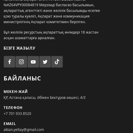
№KZ64VPY00084819 Мерзімді баспасөз басылымын,
ақпараттық агенттікті және желілік басылымды есепке
қою туралы куәлігі, Ақпарат және коммуникация
министрлігінің Ақпарат комитетімен берілген.
Бұл желілік ресурстың ақпараттық өнімдері 18 жастан
асқан азаматтарға арналған.
БІЗГЕ ЖАЗЫЛУ
БАЙЛАНЫС
МЕКЕН-ЖАЙ
ҚР, Астана қаласы, Әбікен Бектұров көшесі, 4/3
ТЕЛЕФОН
+7 701 933 8520
EMAIL
aktan.yeltay@gmail.com