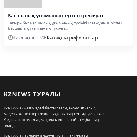
Басшылық ұғымының түсінігі реферат
Тақырыбы: Басшылық ұғымының түсінігі Мазмұны Кіріспе І.
Басшылық ұғымының түсінігі...
•
Қазақша рефераттар
4 желтоқсан 2020
KZNEWS ТУРАЛЫ
KZNEWS.KZ - еліміздегі басты саяси, экономикалық,
мәдени және спорт жаңалықтарының сенімді дереккөзі.
Үздік сараптамалық мақала мен шынайы сұқбаттың
алаңы.
KZNEWS.KZ ақпарат агенттігі 29.12.2023 жылғы