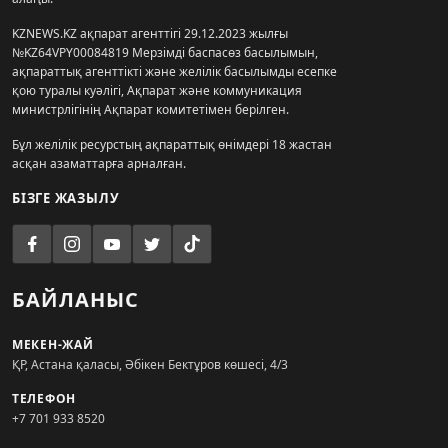
KZNEWS.KZ ақпарат агенттігі 29.12.2023 жылғы
№KZ64VPY00084819 Мерзімді баспасөз басылымын,
ақпараттық агенттікті және желілік басылымды есепке
қою туралы куәлігі, Ақпарат және коммуникация
министрлігінің Ақпарат комитетімен берілген.
Бұл желілік ресурстың ақпараттық өнімдері 18 жастан
асқан азаматтарға арналған.
БІЗГЕ ЖАЗЫЛУ
БАЙЛАНЫС
МЕКЕН-ЖАЙ
ҚР, Астана қаласы, Әбікен Бектұров көшесі, 4/3
ТЕЛЕФОН
+7 701 933 8520