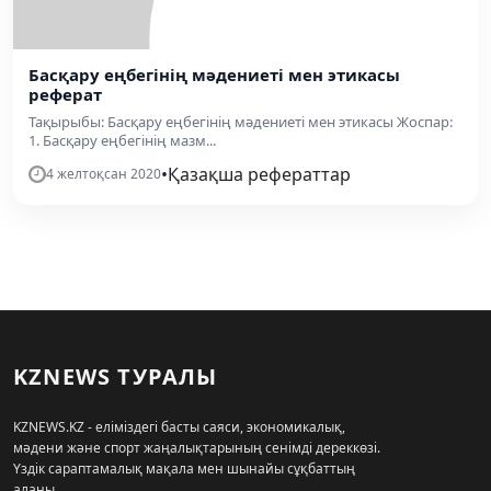
Басқару еңбегінің мәдениеті мен этикасы
реферат
Тақырыбы: Басқару еңбегінің мәдениеті мен этикасы Жоспар:
1. Басқару еңбегінің мазм...
•
Қазақша рефераттар
4 желтоқсан 2020
KZNEWS ТУРАЛЫ
KZNEWS.KZ - еліміздегі басты саяси, экономикалық,
мәдени және спорт жаңалықтарының сенімді дереккөзі.
Үздік сараптамалық мақала мен шынайы сұқбаттың
алаңы.