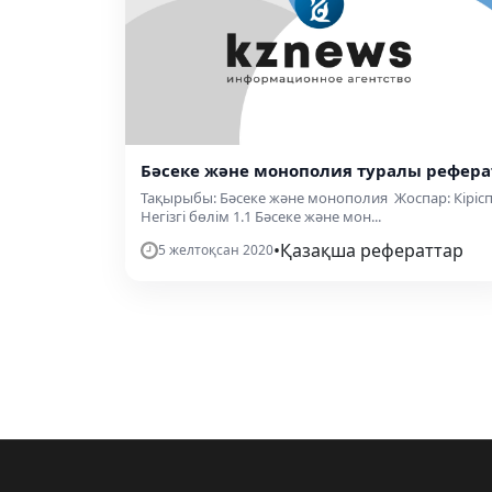
Бәсеке және монополия туралы рефера
Тақырыбы: Бәсеке және монополия Жоспар: Кіріс
Негізгі бөлім 1.1 Бәсеке және мон...
•
Қазақша рефераттар
5 желтоқсан 2020