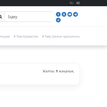
RU
KZ
йттан іздеу
итуция
# Таза Қазақстан
# Таяу Шығыс қақтығысы
Жалпы:
1
жаңалық