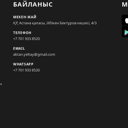
БАЙЛАНЫС
М
МЕКЕН-ЖАЙ
ҚР, Астана қаласы, Әбікен Бектұров көшесі, 4/3
ТЕЛЕФОН
+7 701 933 8520
EMAIL
aktan.yeltay@gmail.com
WHATSAPP
+7 701 933 8520
н