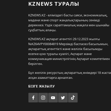
KZNEWS ТУРАЛЫ
KZNEWS.KZ - еліміздегі басты саяси, экономикалық,
мәдени және спорт жаңалықтарының сенімді
дереккөзі. Үздік сараптамалық мақала мен шынайы
сұқбаттың алаңы.
KZNEWS.KZ ақпарат агенттігі 29.12.2023 жылғы
№KZ64VPY00084819 Мерзімді баспасөз басылымын,
ақпараттық агенттікті және желілік басылымды
есепке қою туралы куәлігі, Ақпарат және
коммуникация министрлігінің Ақпарат комитетімен
берілген.
Бұл желілік ресурстың ақпараттық өнімдері 18 жаста
асқан азаматтарға арналған.
БІЗГЕ ЖАЗЫЛУ