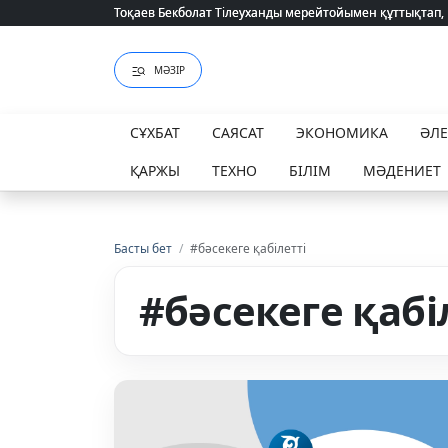
Тоқаев Бекболат Тілеуханды мерейтойымен құттықтап,
Тоқаев Бекболат Тілеуханды мерейтойымен құттықтап,
МӘЗІР
СҰХБАТ
САЯСАТ
ЭКОНОМИКА
ӘЛ
ҚАРЖЫ
ТЕХНО
БІЛІМ
МӘДЕНИЕТ
Басты бет
/
#бәсекеге қабілетті
#бәсекеге қабі