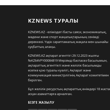
KZNEWS ТУРАЛЫ
KZNEWS.KZ - еліміздегі басты саяси, экономикалық,
мәдени және спорт жаңалықтарының сенімді
дереккөзі. Үздік сараптамалық мақала мен шынайы
сұқбаттың алаңы.
KZNEWS.KZ ақпарат агенттігі 29.12.2023 жылғы
№KZ64VPY00084819 Мерзімді баспасөз басылымын,
ақпараттық агенттікті және желілік басылымды
есепке қою туралы куәлігі, Ақпарат және
коммуникация министрлігінің Ақпарат комитетімен
берілген.
Бұл желілік ресурстың ақпараттық өнімдері 18 жаста
асқан азаматтарға арналған.
БІЗГЕ ЖАЗЫЛУ