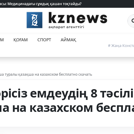
 жасы: Медицинадағы сұмдық қашан тоқтайды?
 жасы: Медицинадағы сұмдық қашан тоқтайды?
Са
ЕМ
ҚОҒАМ
СПОРТ
АЙМАҚ
# Жаңа Конст
акша туралы қазақша на казахском бесплатно скачать
рісіз емдеудің 8 тәсіл
а на казахском беспл