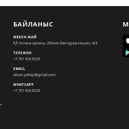
БАЙЛАНЫС
М
МЕКЕН-ЖАЙ
ҚР, Астана қаласы, Әбікен Бектұров көшесі, 4/3
ТЕЛЕФОН
+7 701 933 8520
EMAIL
aktan.yeltay@gmail.com
WHATSAPP
+7 701 933 8520
н