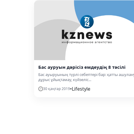
Бас ауруын дәрісіз емдеудің 8 тәсілі
Бас ауыруының түрлі себептері бар: қатты ашулан
дұрыс ұйықтамау, күйзеліс...
•
Lifestyle
30 қаңтар 2019