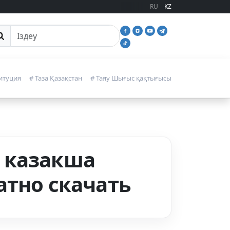
RU
KZ
йттан іздеу
итуция
# Таза Қазақстан
# Таяу Шығыс қақтығысы
і казакша
атно скачать