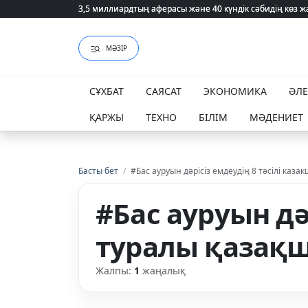
3,5 миллиардтың аферасы және 40 күндік сәбидің көз
3,5 миллиардтың аферасы және 40 күндік сәбидің көз
МӘЗІР
СҰХБАТ
САЯСАТ
ЭКОНОМИКА
ӘЛ
ҚАРЖЫ
ТЕХНО
БІЛІМ
МӘДЕНИЕТ
Басты бет
/
#Бас ауруын дәрісіз емдеудің 8 тәсілі каз
#Бас ауруын дә
туралы қазақш
Жалпы:
1
жаңалық