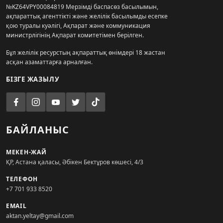
№KZ64VPY00084819 Мерзімді баспасөз басылымын,
ақпараттық агенттікті және желілік басылымды есепке
қою туралы куәлігі, Ақпарат және коммуникация
министрлігінің Ақпарат комитетімен берілген.
Бұл желілік ресурстың ақпараттық өнімдері 18 жастан
асқан азаматтарға арналған.
БІЗГЕ ЖАЗЫЛУ
БАЙЛАНЫС
МЕКЕН-ЖАЙ
ҚР, Астана қаласы, Әбікен Бектұров көшесі, 4/3
ТЕЛЕФОН
+7 701 933 8520
EMAIL
aktan.yeltay@gmail.com