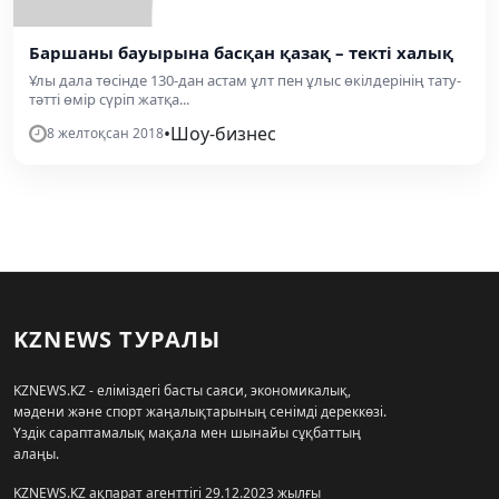
Баршаны бауырына басқан қазақ – текті халық
Ұлы дала төсінде 130-дан астам ұлт пен ұлыс өкілдерінің тату-
тәтті өмір сүріп жатқа...
•
Шоу-бизнес
8 желтоқсан 2018
KZNEWS ТУРАЛЫ
KZNEWS.KZ - еліміздегі басты саяси, экономикалық,
мәдени және спорт жаңалықтарының сенімді дереккөзі.
Үздік сараптамалық мақала мен шынайы сұқбаттың
алаңы.
KZNEWS.KZ ақпарат агенттігі 29.12.2023 жылғы