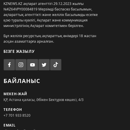
KZNEWS.KZ ақпарат агенттігі 29.12.2023 жылғы
№KZ64VPY00084819 Мерзімді баспасөз басылымын,
ақпараттық агенттікті және желілік басылымды есепке
қою туралы куәлігі, Ақпарат және коммуникация
министрлігінің Ақпарат комитетімен берілген.
Бұл желілік ресурстың ақпараттық өнімдері 18 жастан
асқан азаматтарға арналған.
БІЗГЕ ЖАЗЫЛУ
БАЙЛАНЫС
МЕКЕН-ЖАЙ
ҚР, Астана қаласы, Әбікен Бектұров көшесі, 4/3
ТЕЛЕФОН
+7 701 933 8520
EMAIL