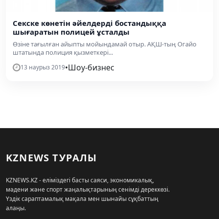
Секске көнетін әйелдерді бостандыққа
шығаратын полицей ұсталды
Өзіне тағылған айыпты мойындамай отыр. АҚШ-тың Огайо
штатында полиция қызметкері...
•
Шоу-бизнес
13 наурыз 2019
KZNEWS ТУРАЛЫ
KZNEWS.KZ - еліміздегі басты саяси, экономикалық,
мәдени және спорт жаңалықтарының сенімді дереккөзі.
Үздік сараптамалық мақала мен шынайы сұқбаттың
алаңы.