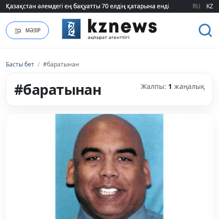
Қазақстан әлемдегі ең бақуатты 70 елдің қатарына енді
Қазақстан әлемдегі ең бақуатты 70 елдің қатарына енді
RU
KZ
МӘЗІР
Басты бет
/
#баратынан
#баратынан
Жалпы:
1
жаңалық