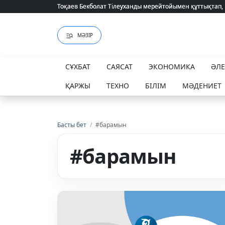
Тоқаев Бекболат Тілеуханды мерейтойымен құттықтап,
Тоқаев Бекболат Тілеуханды мерейтойымен құттықтап,
МӘЗІР
СҰХБАТ
САЯСАТ
ЭКОНОМИКА
ӘЛ
ҚАРЖЫ
ТЕХНО
БІЛІМ
МӘДЕНИЕТ
Басты бет
/
#барамын
#барамын