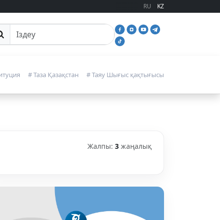
RU
KZ
йттан іздеу
итуция
# Таза Қазақстан
# Таяу Шығыс қақтығысы
Жалпы:
3
жаңалық