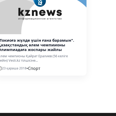
"Токиоға жүлде үшін ғана барамын".
Қазақстандық әлем чемпиионы
Олимпиадаға жоспары жайлы
лем чемпионы Қайрат Ералиев (56 келіге
ейін) Vesti.kz тілшісіне...
•
Спорт
23 қараша 2018