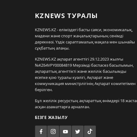
KZNEWS ТУРАЛЫ
KZNEWS.KZ - еліміздегі басты саяси, экономикалық,
мәдени және спорт жаңалықтарының сенімді
дереккөзі. Үздік сараптамалық мақала мен шынайы
сұқбаттың алаңы.
KZNEWS.KZ ақпарат агенттігі 29.12.2023 жылғы
№KZ64VPY00084819 Мерзімді баспасөз басылымын,
ақпараттық агенттікті және желілік басылымды
есепке қою туралы куәлігі, Ақпарат және
коммуникация министрлігінің Ақпарат комитетімен
берілген.
Бұл желілік ресурстың ақпараттық өнімдері 18 жаста
асқан азаматтарға арналған.
БІЗГЕ ЖАЗЫЛУ