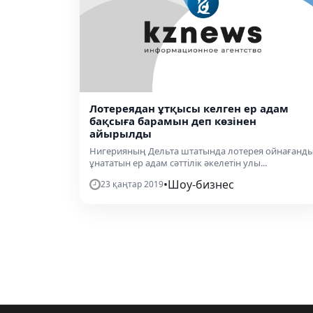
Лотереядан ұтқысы келген ер адам
бақсыға барамын деп көзінен
айырылды
Нигерияның Дельта штатында лотерея ойнағанд
ұнататын ер адам сәттілік әкелетін улы...
•
Шоу-бизнес
23 қаңтар 2019