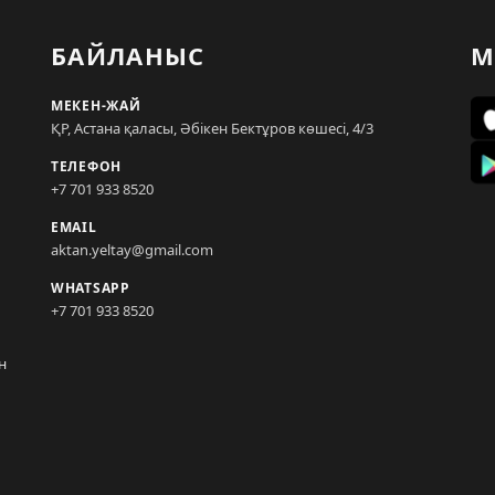
БАЙЛАНЫС
М
МЕКЕН-ЖАЙ
ҚР, Астана қаласы, Әбікен Бектұров көшесі, 4/3
ТЕЛЕФОН
+7 701 933 8520
EMAIL
aktan.yeltay@gmail.com
WHATSAPP
+7 701 933 8520
н