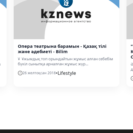
Опера театрына барамын - Қазақ тілі
және әдебиеті - Bilim
Ұ Ұжымдық топ орындайтын жұмыс алған себебім
бүкіл сыныпқа арналған жұмыс жүр...
ы
Ә
д
•
Lifestyle
26 желтоқсан 2018