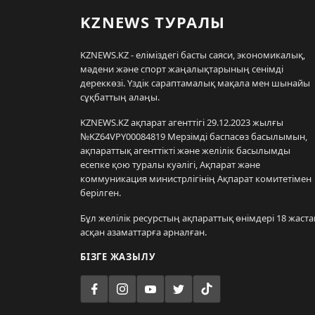
KZNEWS ТУРАЛЫ
KZNEWS.KZ - еліміздегі басты саяси, экономикалық,
мәдени және спорт жаңалықтарының сенімді
дереккөзі. Үздік сараптамалық мақала мен шынайы
сұқбаттың алаңы.
KZNEWS.KZ ақпарат агенттігі 29.12.2023 жылғы
№KZ64VPY00084819 Мерзімді баспасөз басылымын,
ақпараттық агенттікті және желілік басылымды
есепке қою туралы куәлігі, Ақпарат және
коммуникация министрлігінің Ақпарат комитетімен
берілген.
Бұл желілік ресурстың ақпараттық өнімдері 18 жаста
асқан азаматтарға арналған.
БІЗГЕ ЖАЗЫЛУ