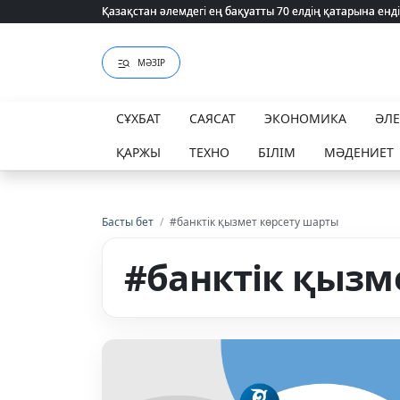
Қазақстан әлемдегі ең бақуатты 70 елдің қатарына енді
Қазақстан әлемдегі ең бақуатты 70 елдің қатарына енді
МӘЗІР
СҰХБАТ
САЯСАТ
ЭКОНОМИКА
ӘЛ
ҚАРЖЫ
ТЕХНО
БІЛІМ
МӘДЕНИЕТ
Басты бет
/
#банктік қызмет көрсету шарты
#банктік қызм