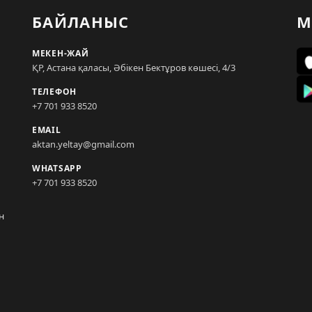
БАЙЛАНЫС
М
МЕКЕН-ЖАЙ
ҚР, Астана қаласы, Әбікен Бектұров көшесі, 4/3
ТЕЛЕФОН
+7 701 933 8520
EMAIL
aktan.yeltay@gmail.com
WHATSAPP
+7 701 933 8520
н