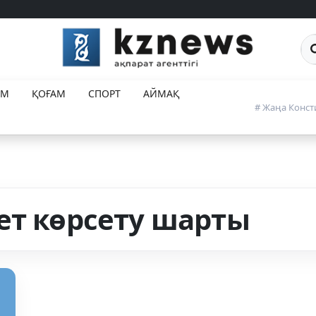
Са
ЕМ
ҚОҒАМ
СПОРТ
АЙМАҚ
# Жаңа Конст
ет көрсету шарты