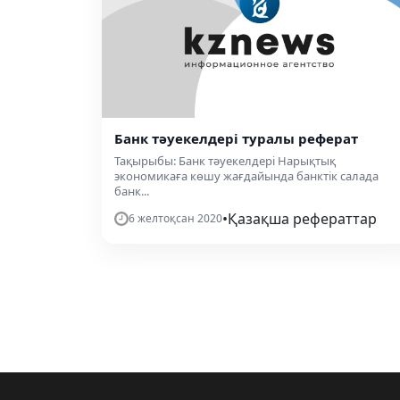
Банк тәуекелдері туралы реферат
Тақырыбы: Банк тәуекелдері Нарықтық
экономикаға көшу жағдайында банктік салада
банк...
•
Қазақша рефераттар
6 желтоқсан 2020