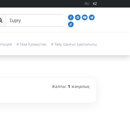
RU
KZ
йттан іздеу
итуция
# Таза Қазақстан
# Таяу Шығыс қақтығысы
Жалпы:
1
жаңалық