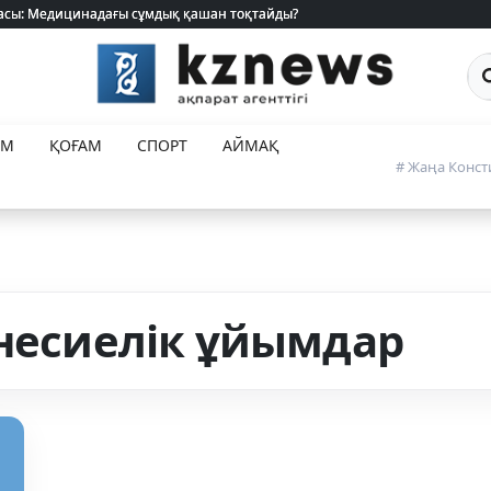
 жасы: Медицинадағы сұмдық қашан тоқтайды?
 жасы: Медицинадағы сұмдық қашан тоқтайды?
Са
ЕМ
ҚОҒАМ
СПОРТ
АЙМАҚ
# Жаңа Конст
 несиелік ұйымдар