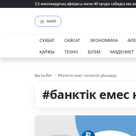
3,5 миллиардтың аферасы және 40 күндік сәбидің көз
3,5 миллиардтың аферасы және 40 күндік сәбидің көз
МӘЗІР
СҰХБАТ
САЯСАТ
ЭКОНОМИКА
ӘЛ
ҚАРЖЫ
ТЕХНО
БІЛІМ
МӘДЕНИЕТ
Басты бет
/
#банктік емес несиелік ұйымдар
#банктік емес