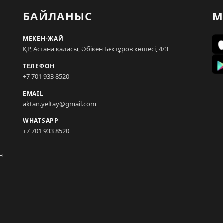
БАЙЛАНЫС
М
МЕКЕН-ЖАЙ
ҚР, Астана қаласы, Әбікен Бектұров көшесі, 4/3
ТЕЛЕФОН
+7 701 933 8520
EMAIL
aktan.yeltay@gmail.com
WHATSAPP
+7 701 933 8520
н