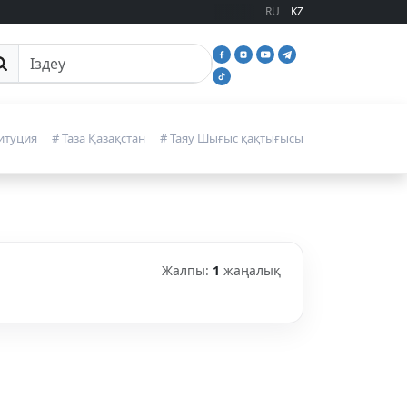
RU
KZ
йттан іздеу
итуция
# Таза Қазақстан
# Таяу Шығыс қақтығысы
Жалпы:
1
жаңалық