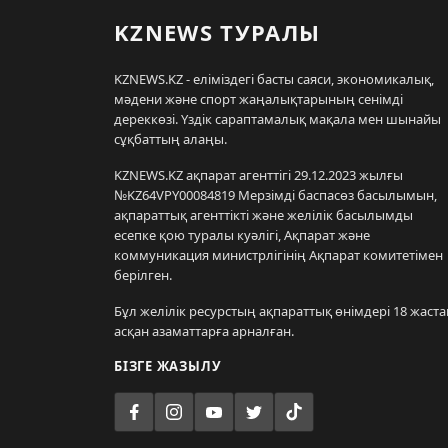
KZNEWS ТУРАЛЫ
KZNEWS.KZ - еліміздегі басты саяси, экономикалық,
мәдени және спорт жаңалықтарының сенімді
дереккөзі. Үздік сараптамалық мақала мен шынайы
сұқбаттың алаңы.
KZNEWS.KZ ақпарат агенттігі 29.12.2023 жылғы
№KZ64VPY00084819 Мерзімді баспасөз басылымын,
ақпараттық агенттікті және желілік басылымды
есепке қою туралы куәлігі, Ақпарат және
коммуникация министрлігінің Ақпарат комитетімен
берілген.
Бұл желілік ресурстың ақпараттық өнімдері 18 жаста
асқан азаматтарға арналған.
БІЗГЕ ЖАЗЫЛУ