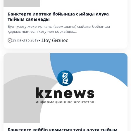
Банктерге ипотека бойынша сыйақы алуға
тыйым салынады
Бұл түзету жеке тұлғаны (заемшыны) сыйақы бойынша
қарызының өсіп кетуінен қорғайды....
•
Шоу-бизнес
29 қаңтар 2019
Банктерге кейбір комиссия түрін алуға тыйым