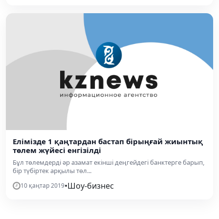
Елімізде 1 қаңтардан бастап бірыңғай жиынтық
төлем жүйесі енгізілді
Бұл төлемдерді әр азамат екінші деңгейдегі банктерге барып,
бір түбіртек арқылы төл...
•
Шоу-бизнес
10 қаңтар 2019