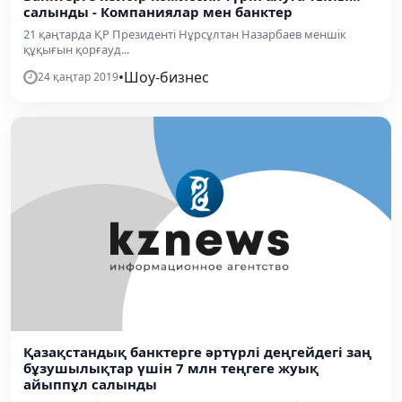
салынды - Компаниялар мен банктер
21 қаңтарда ҚР Президенті Нұрсұлтан Назарбаев меншік
құқығын қорғауд...
•
Шоу-бизнес
24 қаңтар 2019
Қазақстандық банктерге әртүрлі деңгейдегі заң
бұзушылықтар үшін 7 млн теңгеге жуық
айыппұл салынды