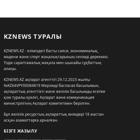
KZNEWS ТУРАЛЫ
KZNEWS.KZ - еліміздегі басты саяси, экономикалық,
мәдени және спорт жаңалықтарының сенімді дереккөзі.
Үздік сараптамалық мақала мен шынайы сұқбаттың
алаңы.
KZNEWS.KZ ақпарат агенттігі 29.12.2023 жылғы
№KZ64VPY00084819 Мерзімді баспасөз басылымын,
ақпараттық агенттікті және желілік басылымды есепке
қою туралы куәлігі, Ақпарат және коммуникация
министрлігінің Ақпарат комитетімен берілген.
Бұл желілік ресурстың ақпараттық өнімдері 18 жастан
асқан азаматтарға арналған.
БІЗГЕ ЖАЗЫЛУ