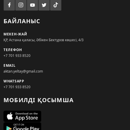
БАЙЛАНЫС
МЕКЕН-ЖАЙ
ҚР, Астана қаласы, Әбікен Бектұров көшесі, 4/3
ТЕЛЕФОН
+7 701 933 8520
EMAIL
aktan.yeltay@gmail.com
WHATSAPP
+7 701 933 8520
МОБИЛДІ ҚОСЫМША