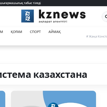
 шығармашылық табыс тіледі
 шығармашылық табыс тіледі
Са
ЕМ
ҚОҒАМ
СПОРТ
АЙМАҚ
# Жаңа Конст
истема казахстана