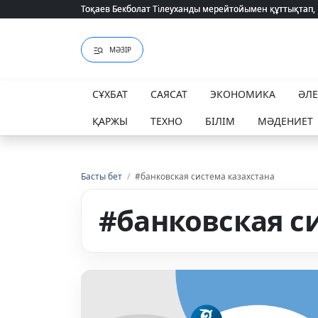
Тоқаев Бекболат Тілеуханды мерейтойымен құттықтап,
Тоқаев Бекболат Тілеуханды мерейтойымен құттықтап,
МӘЗІР
СҰХБАТ
САЯСАТ
ЭКОНОМИКА
ӘЛ
ҚАРЖЫ
ТЕХНО
БІЛІМ
МӘДЕНИЕТ
Басты бет
/
#банковская система казахстана
#банковская с