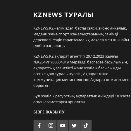
KZNEWS ТУРАЛЫ
KZNEWS.KZ - еліміздегі басты саяси, экономикалық,
мәдени және спорт жаңалықтарының сенімді
дереккөзі. Үздік сараптамалық мақала мен шынайы
сұқбаттың алаңы.
KZNEWS.KZ ақпарат агенттігі 29.12.2023 жылғы
№KZ64VPY00084819 Мерзімді баспасөз басылымын,
ақпараттық агенттікті және желілік басылымды
есепке қою туралы куәлігі, Ақпарат және
коммуникация министрлігінің Ақпарат комитетімен
берілген.
Бұл желілік ресурстың ақпараттық өнімдері 18 жаста
асқан азаматтарға арналған.
БІЗГЕ ЖАЗЫЛУ