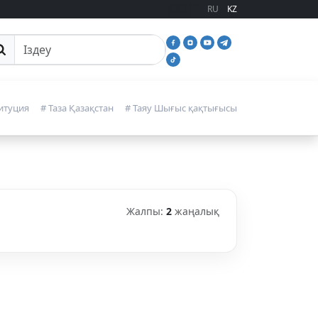
RU
KZ
йттан іздеу
итуция
# Таза Қазақстан
# Таяу Шығыс қақтығысы
Жалпы:
2
жаңалық