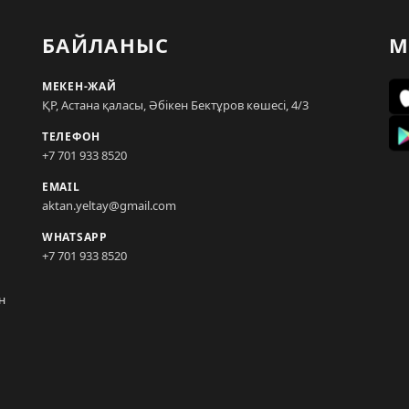
БАЙЛАНЫС
М
МЕКЕН-ЖАЙ
ҚР, Астана қаласы, Әбікен Бектұров көшесі, 4/3
ТЕЛЕФОН
+7 701 933 8520
EMAIL
aktan.yeltay@gmail.com
WHATSAPP
+7 701 933 8520
н