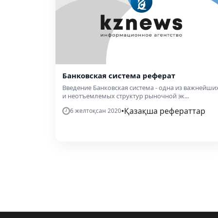
Банковская система реферат
Введение Банковская система - одна из важнейши
и неотъемлемых структур рыночной эк...
•
Қазақша рефераттар
6 желтоқсан 2020