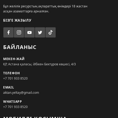
Бұл желілік ресурстың ақпараттық өнімдері 18 жастан
асқан азаматтарға арналған.
БІЗГЕ ЖАЗЫЛУ
БАЙЛАНЫС
МЕКЕН-ЖАЙ
ҚР, Астана қаласы, Әбікен Бектұров көшесі, 4/3
ТЕЛЕФОН
+7 701 933 8520
EMAIL
aktan.yeltay@gmail.com
WHATSAPP
+7 701 933 8520