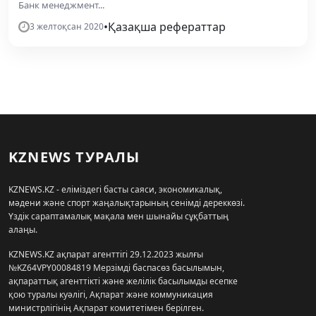
Банк менеджмент...
•
Қазақша рефераттар
3 желтоқсан 2020
KZNEWS ТУРАЛЫ
KZNEWS.KZ - еліміздегі басты саяси, экономикалық,
мәдени және спорт жаңалықтарының сенімді дереккөзі.
Үздік сараптамалық мақала мен шынайы сұқбаттың
алаңы.
KZNEWS.KZ ақпарат агенттігі 29.12.2023 жылғы
№KZ64VPY00084819 Мерзімді баспасөз басылымын,
ақпараттық агенттікті және желілік басылымды есепке
қою туралы куәлігі, Ақпарат және коммуникация
министрлігінің Ақпарат комитетімен берілген.