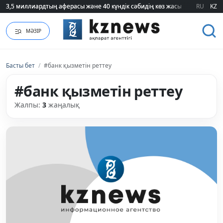
3,5 миллиардтың аферасы және 40 күндік сәбидің көз жасы: Медицинад
3,5 миллиардтың аферасы және 40 күндік сәбидің көз жасы: Медицинад
RU
KZ
МӘЗІР
Басты бет
/
#банк қызметін реттеу
#банк қызметін реттеу
Жалпы:
3
жаңалық