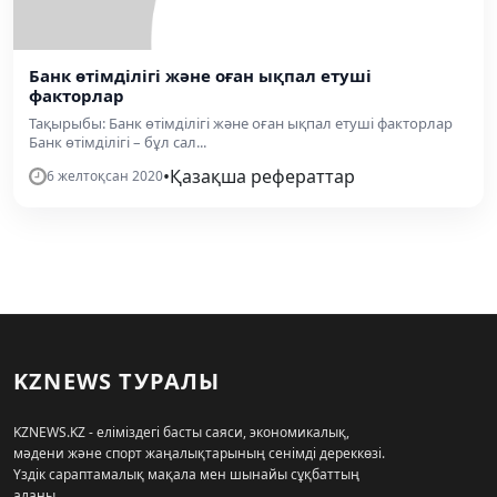
Банк өтімділігі және оған ықпал етуші
факторлар
Тақырыбы: Банк өтімділігі және оған ықпал етуші факторлар
Банк өтімділігі – бұл сал...
•
Қазақша рефераттар
6 желтоқсан 2020
KZNEWS ТУРАЛЫ
KZNEWS.KZ - еліміздегі басты саяси, экономикалық,
мәдени және спорт жаңалықтарының сенімді дереккөзі.
Үздік сараптамалық мақала мен шынайы сұқбаттың
алаңы.